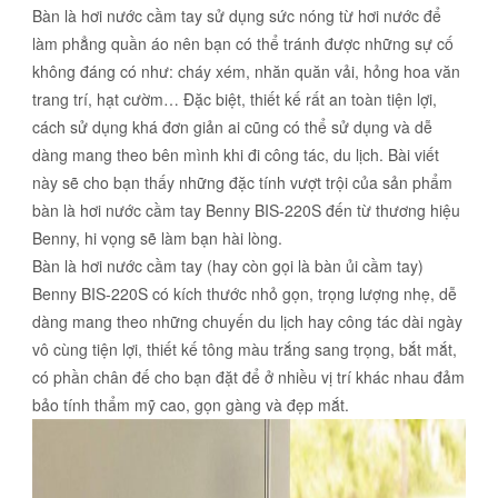
Bàn là hơi nước cầm tay sử dụng sức nóng từ hơi nước để
làm phẳng quần áo nên bạn có thể tránh được những sự cố
không đáng có như: cháy xém, nhăn quăn vải, hỏng hoa văn
trang trí, hạt cườm… Đặc biệt, thiết kế rất an toàn tiện lợi,
cách sử dụng khá đơn giản ai cũng có thể sử dụng và dễ
dàng mang theo bên mình khi đi công tác, du lịch. Bài viết
này sẽ cho bạn thấy những đặc tính vượt trội của sản phẩm
bàn là hơi nước cầm tay Benny BIS-220S đến từ thương hiệu
Benny, hi vọng sẽ làm bạn hài lòng.
Bàn là hơi nước cầm tay (hay còn gọi là bàn ủi cầm tay)
Benny BIS-220S có kích thước nhỏ gọn, trọng lượng nhẹ, dễ
dàng mang theo những chuyến du lịch hay công tác dài ngày
vô cùng tiện lợi, thiết kế tông màu trắng sang trọng, bắt mắt,
có phần chân đế cho bạn đặt để ở nhiều vị trí khác nhau đảm
bảo tính thẩm mỹ cao, gọn gàng và đẹp mắt.