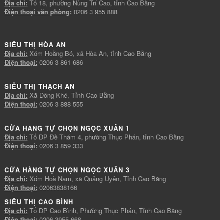
Địa chỉ:
Tổ 18, phường Nùng Trí Cao, tỉnh Cao Bằng
Điện thoại văn phòng:
0206 3 955 888
SIÊU THỊ HÒA AN
Địa chỉ:
Xóm Hoằng Bó, xã Hòa An, tỉnh Cao Bằng
Điện thoại:
0206 3 861 686
SIÊU THỊ THẠCH AN
Địa chỉ:
Xã Đông Khê, Tỉnh Cao Bằng
Điện thoại:
0206 3 888 555
CỬA HÀNG TỰ CHỌN NGỌC XUÂN 1
Địa chỉ:
Tổ DP Đề Thám 4, phường Thục Phán, tỉnh Cao Bằng
Điện thoại:
0206 3 859 333
CỬA HÀNG TỰ CHỌN NGỌC XUÂN 3
Địa chỉ:
Xóm Hoà Nam, xã Quảng Uyên, Tỉnh Cao Bằng
Điện thoại:
02063838166
SIÊU THỊ CAO BÌNH
Địa chỉ:
Tổ DP Cao Bình, Phường Thục Phán, Tỉnh Cao Bằng
Điện thoại:
0206 3955 668