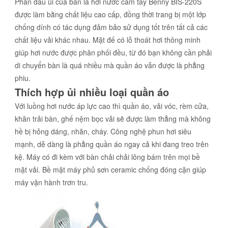
Phần đầu ủi của bàn là hơi nước cầm tay Benny BIS-220S
được làm bằng chất liệu cao cấp, đồng thời trang bị một lớp
chống dính có tác dụng đảm bảo sử dụng tốt trên tất cả các
chất liệu vải khác nhau. Mặt đế có lỗ thoát hơi thông minh
giúp hơi nước được phân phối đều, từ đó bạn không cần phải
di chuyển bàn là quá nhiều mà quần áo vẫn được là phẳng
phiu.
Thích hợp ủi nhiều loại quần áo
Với luồng hơi nước áp lực cao thì quần áo, vải vóc, rèm cửa,
khăn trải bàn, ghế nệm bọc vải sẽ được làm thẳng mà không
hề bị hỏng dáng, nhăn, cháy. Công nghệ phun hơi siêu
mạnh, dễ dàng là phẳng quần áo ngay cả khi đang treo trên
kệ. Máy có đi kèm với bàn chải chải lông bám trên mọi bề
mặt vải. Bề mặt máy phủ sơn ceramic chống đóng cặn giúp
máy vận hành trơn tru.