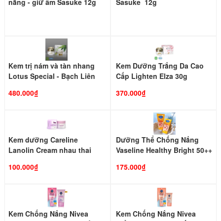
nắng - giữ ẩm Sasuke 12g
Sasuke 12g
Kem trị nám và tàn nhang
Kem Dưỡng Trắng Da Cao
Lotus Special - Bạch Liên
Cấp Lighten Elza 30g
480.000₫
370.000₫
Kem dưỡng Careline
Dưỡng Thể Chống Nắng
Lanolin Cream nhau thai
Vaseline Healthy Bright 50++
cừu và tinh dầu hạt nho
SPF 320ml (Thái Lan)
100.000₫
175.000₫
chống oxy hóa cao và
vitamin E Úc 100ml
Kem Chống Nắng Nivea
Kem Chống Nắng Nivea