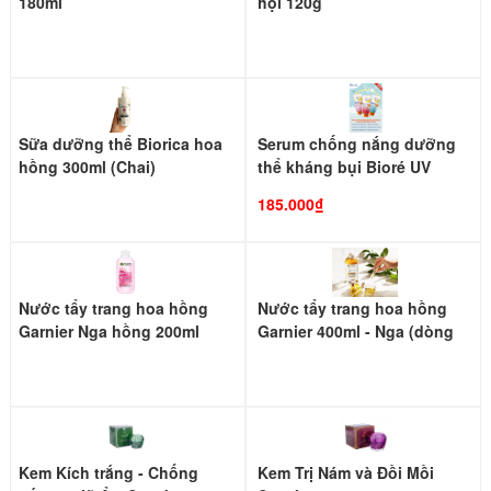
180ml
hội 120g
Sữa dưỡng thể Biorica hoa
Serum chống nắng dưỡng
hồng 300ml (Chai)
thể kháng bụi Bioré UV
185.000₫
Nước tẩy trang hoa hồng
Nước tẩy trang hoa hồng
Garnier Nga hồng 200ml
Garnier 400ml - Nga (dòng
(dành cho da nhạy cảm và
dầu lai nước dành cho da
khô
nhạy cảm, da khô)
Kem Kích trắng - Chống
Kem Trị Nám và Đồi Mồi