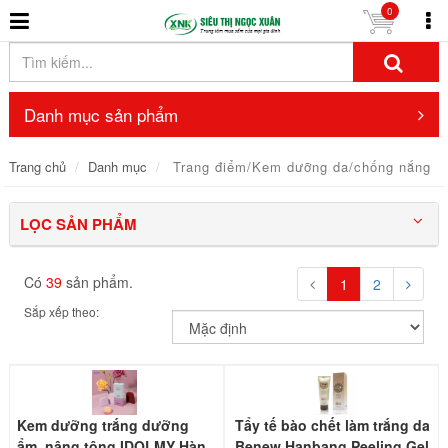
0
Danh mục sản phẩm
Trang chủ
Danh mục
Trang điểm/Kem dưỡng da/chống nắng
LỌC SẢN PHẨM
Có
39
sản phẩm.
1
2
Sắp xếp theo:
Kem dưỡng trắng dưỡng
Tẩy tế bào chết làm trắng da
ẩm, nâng tông IDOLMY Hàn
Benew Hanbang Peeling Gel