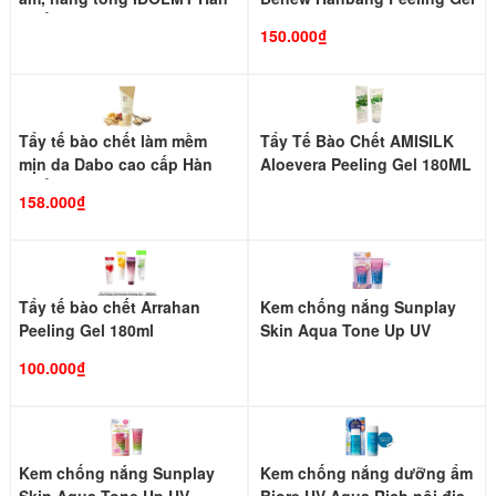
Quốc (50ml)
180ml
150.000₫
Tẩy tế bào chết làm mềm
Tẩy Tế Bào Chết AMISILK
mịn da Dabo cao cấp Hàn
Aloevera Peeling Gel 180ML
Quốc 180ml
158.000₫
Tẩy tế bào chết Arrahan
Kem chống nắng Sunplay
Peeling Gel 180ml
Skin Aqua Tone Up UV
Essence Lavender Meow
100.000₫
Meow 50g
Kem chống nắng Sunplay
Kem chống nắng dưỡng ẩm