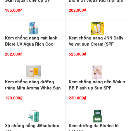
Skin Aqua Tone Up UV
Biore UV Aqua Rich nội địa
Essence Happiness Aura
Nhật Bản 90ml SPF 50+ PA
185.000₫
202.000₫
(Rose)
++++
Kem chống nắng mát lạnh
Kem chống nắng JNN Daily
Biore UV Aqua Rich Cool
Velvet sun Cream (SPF
SPF 50+ PA++++
50+ PA++++)
202.000₫
525.000₫
Kem chống nắng dưỡng
Kem chống nắng nền Wskin
trắng Mira Aroma White Sun
BB Flash up Sun SPF
Block Cream 50ml ( SPF 50+
50+/PA++++ 40ml
120.000₫
230.000₫
PA++++)
Xịt chống nắng JMsolution
Kem dưỡng da Biorica lô