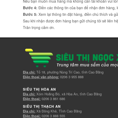
Nếu bạn muốn mua hàng mà không cần tài khoản vui lòn
Bước 4:
Điền các thông tin của bạn để nhận đơn hàng, 
Bước 5:
Xem lại thông tin đặt hàng, điền chú thích và g
Sau khi nhận được đơn hàng bạn gửi chúng tôi sẽ liên hệ 
Trân trọng cảm ơn.
Địa chỉ:
Tổ 18, phường Nùng Trí Cao, tỉnh Cao Bằng
Điện thoại văn phòng:
0206 3 955 888
SIÊU THỊ HÒA AN
Địa chỉ:
Xóm Hoằng Bó, xã Hòa An, tỉnh Cao Bằng
Điện thoại:
0206 3 861 686
SIÊU THỊ THẠCH AN
Địa chỉ:
Xã Đông Khê, Tỉnh Cao Bằng
Điện thoại:
0206 3 888 555