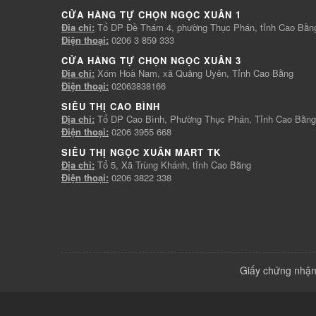
CỬA HÀNG TỰ CHỌN NGỌC XUÂN 1
Địa chỉ:
Tổ DP Đề Thám 4, phường Thục Phán, tỉnh Cao Bằn
Điện thoại:
0206 3 859 333
CỬA HÀNG TỰ CHỌN NGỌC XUÂN 3
Địa chỉ:
Xóm Hoà Nam, xã Quảng Uyên, Tỉnh Cao Bằng
Điện thoại:
02063838166
SIÊU THỊ CAO BÌNH
Địa chỉ:
Tổ DP Cao Bình, Phường Thục Phán, Tỉnh Cao Bằng
Điện thoại:
0206 3955 668
SIÊU THỊ NGỌC XUÂN MART TK
Địa chỉ:
Tổ 5, Xã Trùng Khánh, tỉnh Cao Bằng
Điện thoại:
0206 3822 338
Giấy chứng nhận