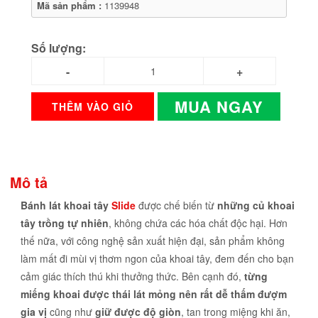
Mã sản phẩm :
1139948
Số lượng:
MUA NGAY
THÊM VÀO GIỎ
Mô tả
Bánh lát khoai tây
Slide
được chế biến từ
những củ khoai
tây trồng tự nhiên
, không chứa các hóa chất độc hại. Hơn
thế nữa, với công nghệ sản xuất hiện đại, sản phẩm không
làm mất đi mùi vị thơm ngon của khoai tây, đem đến cho bạn
cảm giác thích thú khi thưởng thức. Bên cạnh đó,
từng
miếng khoai được thái lát mỏng nên rất dễ thấm đượm
gia vị
cũng như
giữ được độ giòn
, tan trong miệng khi ăn,