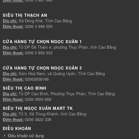
SIÊU THỊ THẠCH AN
Địa chỉ:
Xã Đông Khê, Tỉnh Cao Bằng
Điện thoại:
0206 3 888 555
CỬA HÀNG TỰ CHỌN NGỌC XUÂN 1
Địa chỉ:
Tổ DP Đề Thám 4, phường Thục Phán, tỉnh Cao Bằng
Điện thoại:
0206 3 859 333
CỬA HÀNG TỰ CHỌN NGỌC XUÂN 3
Địa chỉ:
Xóm Hoà Nam, xã Quảng Uyên, Tỉnh Cao Bằng
Điện thoại:
02063838166
SIÊU THỊ CAO BÌNH
Địa chỉ:
Tổ DP Cao Bình, Phường Thục Phán, Tỉnh Cao Bằng
Điện thoại:
0206 3955 668
SIÊU THỊ NGỌC XUÂN MART TK
Địa chỉ:
Tổ 5, Xã Trùng Khánh, tỉnh Cao Bằng
Điện thoại:
0206 3822 338
ĐIỀU KHOẢN
Điều khoản sử dụng