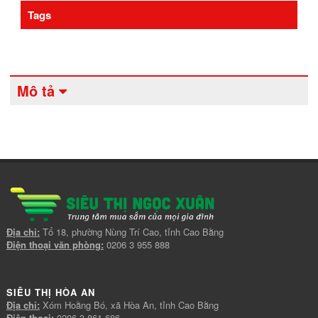
Tags
Mô tả
Địa chỉ:
Tổ 18, phường Nùng Trí Cao, tỉnh Cao Bằng
Điện thoại văn phòng:
0206 3 955 888
SIÊU THỊ HÒA AN
Địa chỉ:
Xóm Hoằng Bó, xã Hòa An, tỉnh Cao Bằng
Điện thoại:
0206 3 861 686