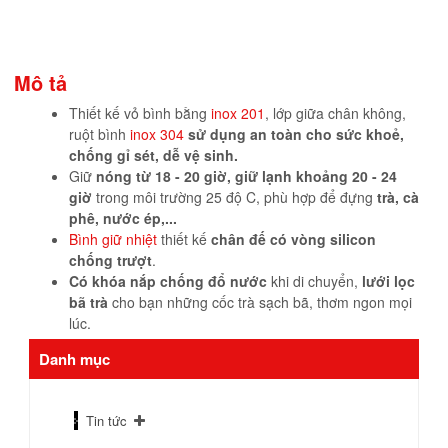
Mô tả
Thiết kế vỏ bình bằng
inox 201
, lớp giữa chân không,
ruột bình
inox 304
sử dụng an toàn cho sức khoẻ,
chống gỉ sét, dễ vệ sinh.
Giữ
nóng từ 18 - 20 giờ, giữ lạnh khoảng 20 - 24
giờ
trong môi trường 25 độ C, phù hợp để đựng
trà, cà
phê, nước ép,...
Bình giữ nhiệt
thiết kế
chân đế có
vòng silicon
chống trượt
.
Có khóa nắp chống đổ nước
khi di chuyển,
lưới lọc
bã trà
cho bạn những cốc trà sạch bã, thơm ngon mọi
lúc.
Danh mục
Tin tức