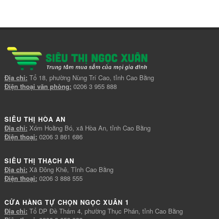
Địa chỉ:
Tổ 18, phường Nùng Trí Cao, tỉnh Cao Bằng
Điện thoại văn phòng:
0206 3 955 888
SIÊU THỊ HÒA AN
Địa chỉ:
Xóm Hoằng Bó, xã Hòa An, tỉnh Cao Bằng
Điện thoại:
0206 3 861 686
SIÊU THỊ THẠCH AN
Địa chỉ:
Xã Đông Khê, Tỉnh Cao Bằng
Điện thoại:
0206 3 888 555
CỬA HÀNG TỰ CHỌN NGỌC XUÂN 1
Địa chỉ:
Tổ DP Đề Thám 4, phường Thục Phán, tỉnh Cao Bằng