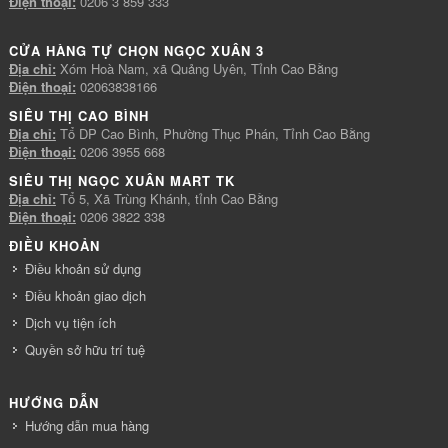
Điện thoại:
0206 3 859 333
CỬA HÀNG TỰ CHỌN NGỌC XUÂN 3
Địa chỉ:
Xóm Hoà Nam, xã Quảng Uyên, Tỉnh Cao Bằng
Điện thoại:
02063838166
SIÊU THỊ CAO BÌNH
Địa chỉ:
Tổ DP Cao Bình, Phường Thục Phán, Tỉnh Cao Bằng
Điện thoại:
0206 3955 668
SIÊU THỊ NGỌC XUÂN MART TK
Địa chỉ:
Tổ 5, Xã Trùng Khánh, tỉnh Cao Bằng
Điện thoại:
0206 3822 338
ĐIỀU KHOẢN
Điều khoản sử dụng
Điều khoản giao dịch
Dịch vụ tiện ích
Quyền sở hữu trí tuệ
HƯỚNG DẪN
Hướng dẫn mua hàng