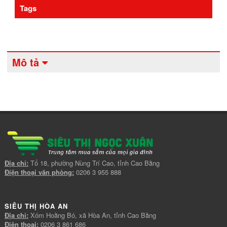
Tags
Mô tả
Địa chỉ:
Tổ 18, phường Nùng Trí Cao, tỉnh Cao Bằng
Điện thoại văn phòng:
0206 3 955 888
SIÊU THỊ HÒA AN
Địa chỉ:
Xóm Hoằng Bó, xã Hòa An, tỉnh Cao Bằng
Điện thoại:
0206 3 861 686