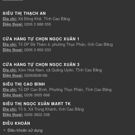
SIÊU THỊ THẠCH AN
Địa chỉ:
Xã Đông Khê, Tỉnh Cao Bằng
Điện thoại:
0206 3 888 555
CỬA HÀNG TỰ CHỌN NGỌC XUÂN 1
Địa chỉ:
Tổ DP Đề Thám 4, phường Thục Phán, tỉnh Cao Bằng
Điện thoại:
0206 3 859 333
CỬA HÀNG TỰ CHỌN NGỌC XUÂN 3
Địa chỉ:
Xóm Hoà Nam, xã Quảng Uyên, Tỉnh Cao Bằng
Điện thoại:
02063838166
SIÊU THỊ CAO BÌNH
Địa chỉ:
Tổ DP Cao Bình, Phường Thục Phán, Tỉnh Cao Bằng
Điện thoại:
0206 3955 668
SIÊU THỊ NGỌC XUÂN MART TK
Địa chỉ:
Tổ 5, Xã Trùng Khánh, tỉnh Cao Bằng
Điện thoại:
0206 3822 338
ĐIỀU KHOẢN
Điều khoản sử dụng