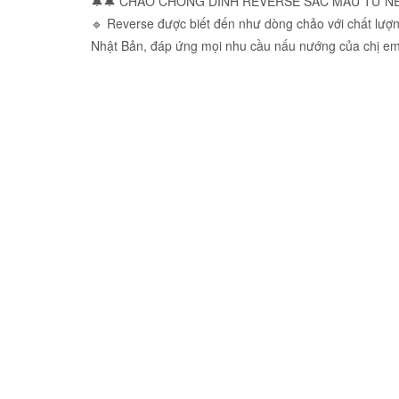
🔔🔔 CHẢO CHỐNG DÍNH REVERSE SẮC MÀU TỪ 
🔹 Reverse được biết đến như dòng chảo với chất lượng
Nhật Bản, đáp ứng mọi nhu cầu nấu nướng của chị em