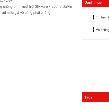
NEOFLAM
Danh mục
 chống dính vượt trội Silkware 4 sao từ Daikin
 với mức giá vô cùng phải chăng.
Tin tức
Về chúng
Tags