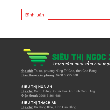
Bình luận
Địa chỉ:
Tổ 18, phường Nùng Trí Cao, tỉnh Cao Bằng
Điện thoại văn phòng:
0206 3 955 888
SIÊU THỊ HÒA AN
Địa chỉ:
Xóm Hoằng Bó, xã Hòa An, tỉnh Cao Bằng
Điện thoại:
0206 3 861 686
SIÊU THỊ THẠCH AN
Địa chỉ:
Xã Đông Khê, Tỉnh Cao Bằng