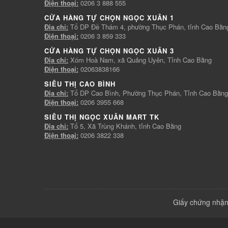
Điện thoại:
0206 3 888 555
CỬA HÀNG TỰ CHỌN NGỌC XUÂN 1
Địa chỉ:
Tổ DP Đề Thám 4, phường Thục Phán, tỉnh Cao Bằn
Điện thoại:
0206 3 859 333
CỬA HÀNG TỰ CHỌN NGỌC XUÂN 3
Địa chỉ:
Xóm Hoà Nam, xã Quảng Uyên, Tỉnh Cao Bằng
Điện thoại:
02063838166
SIÊU THỊ CAO BÌNH
Địa chỉ:
Tổ DP Cao Bình, Phường Thục Phán, Tỉnh Cao Bằng
Điện thoại:
0206 3955 668
SIÊU THỊ NGỌC XUÂN MART TK
Địa chỉ:
Tổ 5, Xã Trùng Khánh, tỉnh Cao Bằng
Điện thoại:
0206 3822 338
Giấy chứng nhận