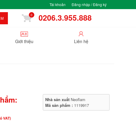
Tài khoản
Đăng nhập / Đăng ký
0206.3.955.888
0
ẾM
Giới thiệu
Liên hệ
phẩm:
Nhà sản xuất
Neoflam
Mã sản phẩm :
1119917
ó VAT)