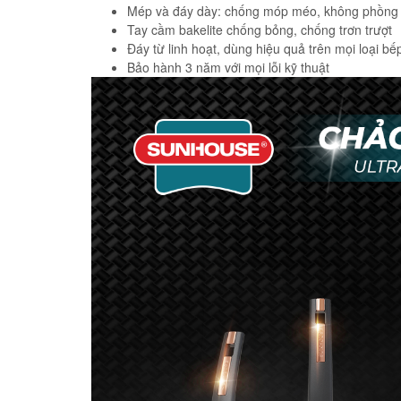
Mép và đáy dày: chống móp méo, không phồng
Tay cầm bakelite chống bỏng, chống trơn trượt
Đáy từ linh hoạt, dùng hiệu quả trên mọi loại bế
Bảo hành 3 năm với mọi lỗi kỹ thuật