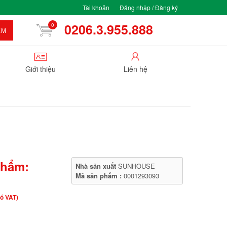
Tài khoản
Đăng nhập / Đăng ký
0206.3.955.888
0
ẾM
Giới thiệu
Liên hệ
phẩm:
Nhà sản xuất
SUNHOUSE
Mã sản phẩm :
0001293093
ó VAT)