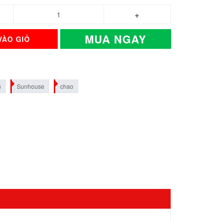
MUA NGAY
VÀO GIỎ
n
Sunhouse
chao