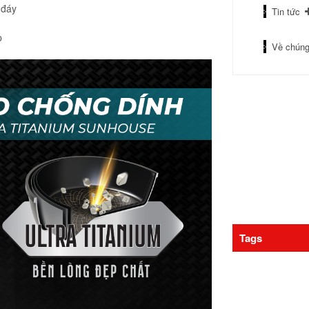
 đáy
Tin tức
p
Về chúng
Tags