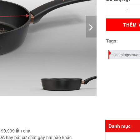
THÊM 
Tags:
sieuthingocxua
Danh mục
 99.999 lần chà
OA hay bất cứ chất gây hại nào khác