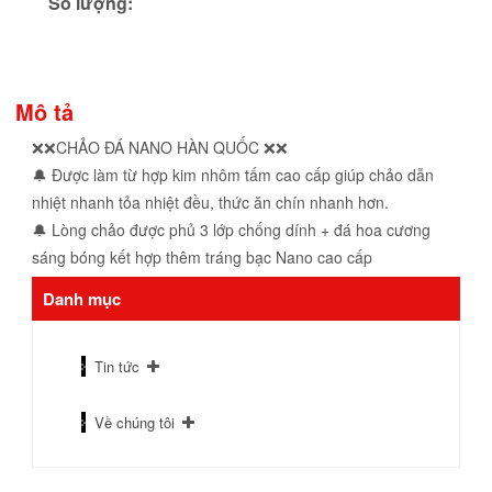
Số lượng:
Mô tả
❌❌CHẢO ĐÁ NANO HÀN QUỐC ❌❌
🔔 Được làm từ hợp kim nhôm tấm cao cấp giúp chảo dẫn
nhiệt nhanh tỏa nhiệt đều, thức ăn chín nhanh hơn.
🔔 Lòng chảo được phủ 3 lớp chống dính + đá hoa cương
sáng bóng kết hợp thêm tráng bạc Nano cao cấp
Danh mục
Tin tức
Về chúng tôi