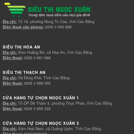
Địa chỉ:
Tổ 18, phường Nùng Trí Cao, tỉnh Cao Bằng
Điện thoại văn phòng:
0206 3 955 888
SIÊU THỊ HÒA AN
Địa chỉ:
Xóm Hoằng Bó, xã Hòa An, tỉnh Cao Bằng
Điện thoại:
0206 3 861 686
SIÊU THỊ THẠCH AN
Địa chỉ:
Xã Đông Khê, Tỉnh Cao Bằng
Điện thoại:
0206 3 888 555
CỬA HÀNG TỰ CHỌN NGỌC XUÂN 1
Địa chỉ:
Tổ DP Đề Thám 4, phường Thục Phán, tỉnh Cao Bằng
Điện thoại:
0206 3 859 333
CỬA HÀNG TỰ CHỌN NGỌC XUÂN 3
Địa chỉ:
Xóm Hoà Nam, xã Quảng Uyên, Tỉnh Cao Bằng
Điện thoại:
02063838166