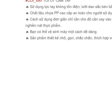
#CỐI_XAY
TỎI ỚT CẦM TAY
🔥 Sử dụng lực tay không tốn điện; lưỡi dao sắc bén b
🔥 Chất liệu nhựa PP cao cấp an toàn cho người sử d
🔥 Cách sử dụng đơn giản chỉ cần cho đồ cần xay vào c
nghiền nát thực phẩm.
🔥 Bạn có thể vệ sinh máy một cách dễ dàng.
🔥 Sản phẩm thiết kế nhỏ, gọn, chắc chắn, thích hợp v