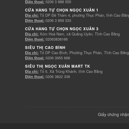
Điện thoại:
0206 3 888 555
CỬA HÀNG TỰ CHỌN NGỌC XUÂN 1
Địa chỉ:
Tổ DP Đề Thám 4, phường Thục Phán, tỉnh Cao Bằn
Điện thoại:
0206 3 859 333
CỬA HÀNG TỰ CHỌN NGỌC XUÂN 3
Địa chỉ:
Xóm Hoà Nam, xã Quảng Uyên, Tỉnh Cao Bằng
Điện thoại:
02063838166
SIÊU THỊ CAO BÌNH
Địa chỉ:
Tổ DP Cao Bình, Phường Thục Phán, Tỉnh Cao Bằng
Điện thoại:
0206 3955 668
SIÊU THỊ NGỌC XUÂN MART TK
Địa chỉ:
Tổ 5, Xã Trùng Khánh, tỉnh Cao Bằng
Điện thoại:
0206 3822 338
Giấy chứng nhận