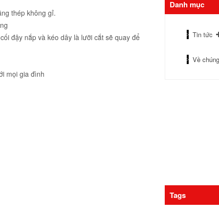
Danh mục
ằng thép không gỉ.
ụng
Tin tức
ối đậy nắp và kéo dây là lưỡi cắt sẽ quay để
Về chúng
ới mọi gia đình
Tags