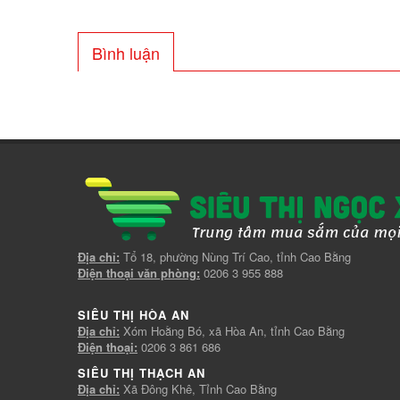
Bình luận
Địa chỉ:
Tổ 18, phường Nùng Trí Cao, tỉnh Cao Bằng
Điện thoại văn phòng:
0206 3 955 888
SIÊU THỊ HÒA AN
Địa chỉ:
Xóm Hoằng Bó, xã Hòa An, tỉnh Cao Bằng
Điện thoại:
0206 3 861 686
SIÊU THỊ THẠCH AN
Địa chỉ:
Xã Đông Khê, Tỉnh Cao Bằng