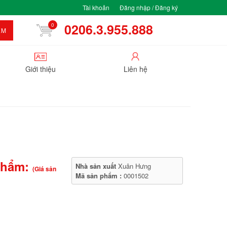
Tài khoản
Đăng nhập / Đăng ký
0206.3.955.888
0
ẾM
Giới thiệu
Liên hệ
phẩm:
Nhà sản xuất
Xuân Hưng
(Giá sản
Mã sản phẩm :
0001502