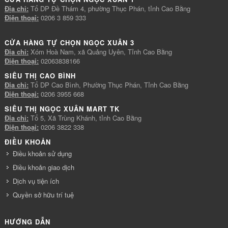
Địa chỉ:
Tổ DP Đề Thám 4, phường Thục Phán, tỉnh Cao Bằng
Điện thoại:
0206 3 859 333
CỬA HÀNG TỰ CHỌN NGỌC XUÂN 3
Địa chỉ:
Xóm Hoà Nam, xã Quảng Uyên, Tỉnh Cao Bằng
Điện thoại:
02063838166
SIÊU THỊ CAO BÌNH
Địa chỉ:
Tổ DP Cao Bình, Phường Thục Phán, Tỉnh Cao Bằng
Điện thoại:
0206 3955 668
SIÊU THỊ NGỌC XUÂN MART TK
Địa chỉ:
Tổ 5, Xã Trùng Khánh, tỉnh Cao Bằng
Điện thoại:
0206 3822 338
ĐIỀU KHOẢN
Điều khoản sử dụng
Điều khoản giao dịch
Dịch vụ tiện ích
Quyền sở hữu trí tuệ
HƯỚNG DẪN