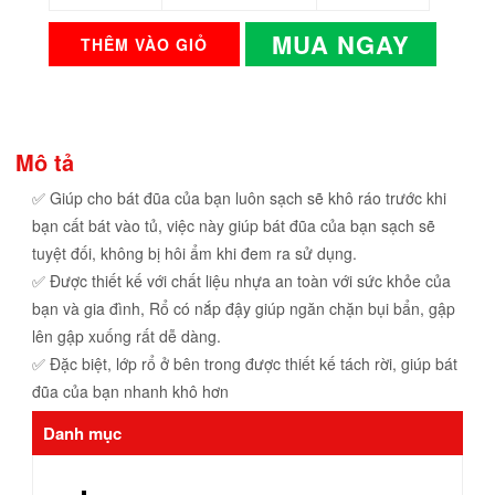
MUA NGAY
THÊM VÀO GIỎ
Mô tả
✅ Giúp cho bát đũa của bạn luôn sạch sẽ khô ráo trước khi
bạn cất bát vào tủ, việc này giúp bát đũa của bạn sạch sẽ
tuyệt đối, không bị hôi ẩm khi đem ra sử dụng.
✅ Được thiết kế với chất liệu nhựa an toàn với sức khỏe của
bạn và gia đình, Rổ có nắp đậy giúp ngăn chặn bụi bẩn, gập
lên gập xuống rất dễ dàng.
✅ Đặc biệt, lớp rổ ở bên trong được thiết kế tách rời, giúp bát
đũa của bạn nhanh khô hơn
Danh mục