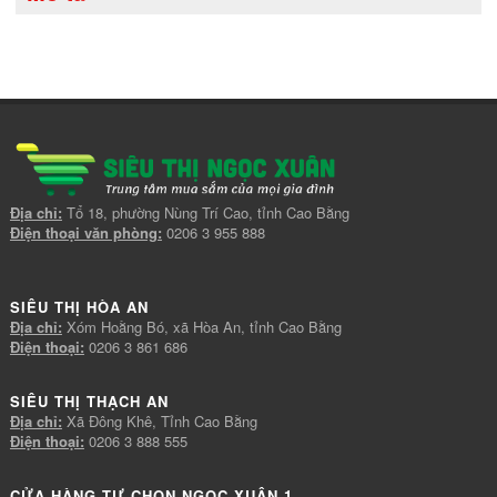
Địa chỉ:
Tổ 18, phường Nùng Trí Cao, tỉnh Cao Bằng
Điện thoại văn phòng:
0206 3 955 888
SIÊU THỊ HÒA AN
Địa chỉ:
Xóm Hoằng Bó, xã Hòa An, tỉnh Cao Bằng
Điện thoại:
0206 3 861 686
SIÊU THỊ THẠCH AN
Địa chỉ:
Xã Đông Khê, Tỉnh Cao Bằng
Điện thoại:
0206 3 888 555
CỬA HÀNG TỰ CHỌN NGỌC XUÂN 1