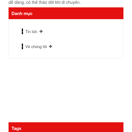
dễ dàng, có thể tháo dời khi di chuyển.
Danh mục
Tin tức
Về chúng tôi
Tags