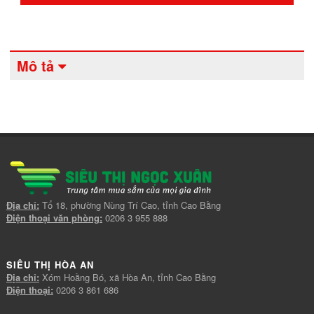
Mô tả
Địa chỉ:
Tổ 18, phường Nùng Trí Cao, tỉnh Cao Bằng
Điện thoại văn phòng:
0206 3 955 888
SIÊU THỊ HÒA AN
Địa chỉ:
Xóm Hoằng Bó, xã Hòa An, tỉnh Cao Bằng
Điện thoại:
0206 3 861 686