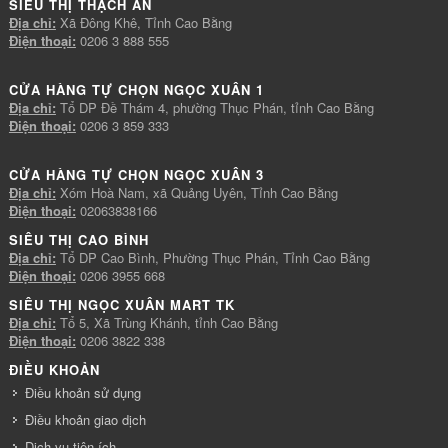
SIÊU THỊ THẠCH AN
Địa chỉ:
Xã Đông Khê, Tỉnh Cao Bằng
Điện thoại:
0206 3 888 555
CỬA HÀNG TỰ CHỌN NGỌC XUÂN 1
Địa chỉ:
Tổ DP Đề Thám 4, phường Thục Phán, tỉnh Cao Bằng
Điện thoại:
0206 3 859 333
CỬA HÀNG TỰ CHỌN NGỌC XUÂN 3
Địa chỉ:
Xóm Hoà Nam, xã Quảng Uyên, Tỉnh Cao Bằng
Điện thoại:
02063838166
SIÊU THỊ CAO BÌNH
Địa chỉ:
Tổ DP Cao Bình, Phường Thục Phán, Tỉnh Cao Bằng
Điện thoại:
0206 3955 668
SIÊU THỊ NGỌC XUÂN MART TK
Địa chỉ:
Tổ 5, Xã Trùng Khánh, tỉnh Cao Bằng
Điện thoại:
0206 3822 338
ĐIỀU KHOẢN
Điều khoản sử dụng
Điều khoản giao dịch
Dịch vụ tiện ích