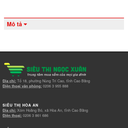
Mô tả
Địa chỉ:
Tổ 18, phường Nùng Trí Cao, tỉnh Cao Bằng
Điện thoại văn phòng:
0206 3 955 888
SIÊU THỊ HÒA AN
Địa chỉ:
Xóm Hoằng Bó, xã Hòa An, tỉnh Cao Bằng
Điện thoại:
0206 3 861 686