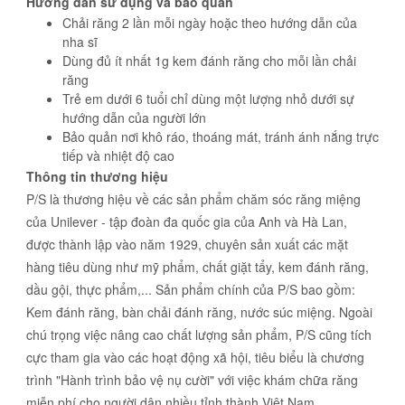
Hướng dẫn sử dụng và bảo quản
Chải răng 2 lần mỗi ngày hoặc theo hướng dẫn của
nha sĩ
Dùng đủ ít nhất 1g kem đánh răng cho mỗi lần chải
răng
Trẻ em dưới 6 tuổi chỉ dùng một lượng nhỏ dưới sự
hướng dẫn của người lớn
Bảo quản nơi khô ráo, thoáng mát, tránh ánh nắng trực
tiếp và nhiệt độ cao
Thông tin thương hiệu
P/S là thương hiệu về các sản phẩm chăm sóc răng miệng
của Unilever - tập đoàn đa quốc gia của Anh và Hà Lan,
được thành lập vào năm 1929, chuyên sản xuất các mặt
hàng tiêu dùng như mỹ phẩm, chất giặt tẩy, kem đánh răng,
dầu gội, thực phẩm,... Sản phẩm chính của P/S bao gồm:
Kem đánh răng, bàn chải đánh răng, nước súc miệng. Ngoài
chú trọng việc nâng cao chất lượng sản phẩm, P/S cũng tích
cực tham gia vào các hoạt động xã hội, tiêu biểu là chương
trình "Hành trình bảo vệ nụ cười" với việc khám chữa răng
miễn phí cho người dân nhiều tỉnh thành Việt Nam.