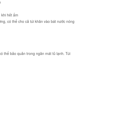
n
n khi hết ẩm
ờng, có thể cho cả túi khăn vào bát nước nóng
ó thể bảo quản trong ngăn mát tủ lạnh. Túi