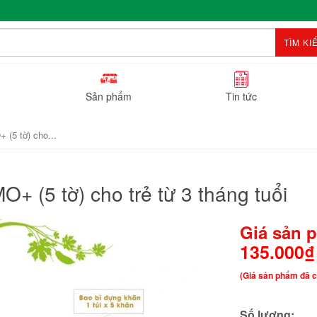
TÌM KI
Sản phẩm
Tin tức
 (5 tờ) cho...
O+ (5 tờ) cho trẻ từ 3 tháng tuổi
Giá sản 
135.000₫
(Giá sản phẩm đã c
Số lượng: