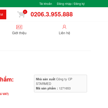
Tài khoản
Đăng nhập / Đăng ký
0206.3.955.888
0
ẾM
Giới thiệu
Liên hệ
phẩm:
Nhà sản xuất
Công ty CP
STARMED
Mã sản phẩm :
1271653
ó VAT)