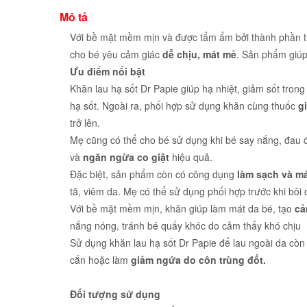
Mô tả
Với bề mặt mềm mịn và được tẩm ẩm bởi thành phần tự
cho bé yêu cảm giác
dễ chịu, mát mẻ
. Sản phẩm giú
Ưu điểm nổi bật
Khăn lau hạ sốt Dr Papie giúp hạ nhiệt, giảm sốt tron
hạ sốt. Ngoài ra, phối hợp sử dụng khăn cùng thuốc
g
trở lên.
Mẹ cũng có thể cho bé sử dụng khi bé say nắng, đau đ
và
ngăn ngừa co giật
hiệu quả.
Đặc biệt, sản phẩm còn có công dụng
làm sạch và m
tã, viêm da. Mẹ có thể sử dụng phối hợp trước khi bôi
Với bề mặt mềm mịn, khăn giúp làm mát da bé, tạo
cả
nắng nóng, tránh bé quấy khóc do cảm thấy khó chịu
Sử dụng khăn lau hạ sốt Dr Papie để lau ngoài da còn
cắn hoặc làm
giảm ngứa do côn trùng đốt.
Đối tượng sử dụng