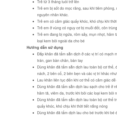
Trẻ từ 3 tháng tuổi trở lên
Trẻ em bị sốt do mọc răng, sau khi tiêm phòng, 
nguyên nhân khác.
Trẻ em có cảm giác quấy khóc, khó chịu khi thời
Trẻ em ở vùng có nguy cơ bị muỗi đốt, côn trùng
Trẻ em đang bị ngứa, rôm sảy, mụn nhọt, hăm tã,
loại kem bôi ngoài da cho bé
Hướng dẫn sử dụng
Đắp khăn đã tẩm sẵn dịch ở các vị trí có mạch m
trán, gan bàn chân, bàn tay
Dùng khăn đã tẩm sẵn dịch lau toàn bộ cơ thể, đặ
nách, 2 bên cổ, 2 bên bẹn và các vị trí khác như 
Lau khăn liên tục đến khi cơ thể có cảm giác dễ
Dùng khăn đã tẩm sẵn dịch lau sạch cho trẻ ở nh
hăm tã, viêm da, trước khi bôi các loại kem bôi 
Dùng khăn đã tẩm sẵn dịch lau toàn bộ cơ thể tr
quấy khóc, khó chịu khi thời tiết nắng nóng
Dùng khăn đã tẩm dịch lau cho bé trước khi bé 