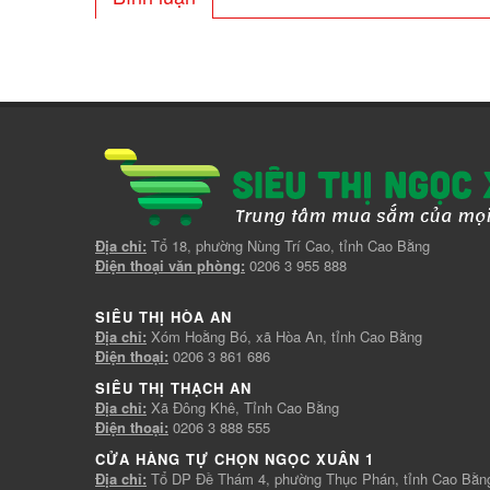
Địa chỉ:
Tổ 18, phường Nùng Trí Cao, tỉnh Cao Bằng
Điện thoại văn phòng:
0206 3 955 888
SIÊU THỊ HÒA AN
Địa chỉ:
Xóm Hoằng Bó, xã Hòa An, tỉnh Cao Bằng
Điện thoại:
0206 3 861 686
SIÊU THỊ THẠCH AN
Địa chỉ:
Xã Đông Khê, Tỉnh Cao Bằng
Điện thoại:
0206 3 888 555
CỬA HÀNG TỰ CHỌN NGỌC XUÂN 1
Địa chỉ:
Tổ DP Đề Thám 4, phường Thục Phán, tỉnh Cao Bằn