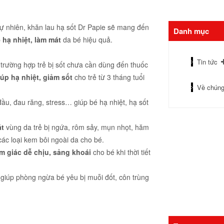
 nhiên, khăn lau hạ sốt Dr Papie sẽ mang đến
Danh mục
p
hạ nhiệt, làm mát
da bé hiệu quả.
Tin tức
g trường hợp trẻ bị sốt chưa cần dùng đến thuốc
iúp hạ nhiệt, giảm sốt
cho trẻ từ 3 tháng tuổi
Về chúng
ầu, đau răng, stress… giúp bé hạ nhiệt, hạ sốt
át
vùng da trẻ bị ngứa, rôm sảy, mụn nhọt, hăm
 các loại kem bôi ngoài da cho bé.
m giác dễ chịu, sảng khoái
cho bé khi thời tiết
 giúp phòng ngừa bé yêu bị muỗi đốt, côn trùng