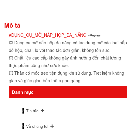
Mô tả
#DỤNG_CỤ_MỞ_NẮP_HỘP_ĐA_NĂNG
🗝✒️✒️
💥 Dụng cụ mở nắp hộp đa năng có tác dụng mở các loại nắp
đồ hộp, chai, lọ với thao tác đơn giản, không tốn sức.
💥 Chất liệu cao cấp không gây ảnh hưởng đến chất lượng
thực phẩm cũng như sức khỏe.
💥 Thân có móc treo tiện dụng khi sử dụng. Tiết kiệm không
gian và giúp gian bếp thêm gọn gàng
Danh mục
Tin tức
Về chúng tôi