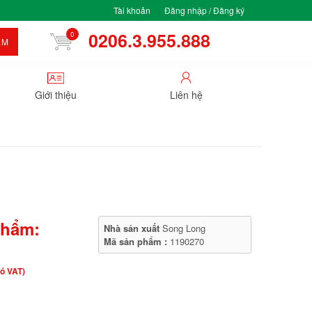
Tài khoản
Đăng nhập / Đăng ký
0206.3.955.888
0
ẾM
Giới thiệu
Liên hệ
phẩm:
Nhà sản xuất
Song Long
Mã sản phẩm :
1190270
ó VAT)