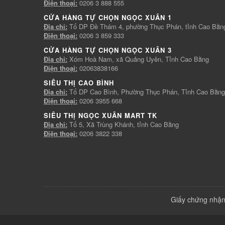
Điện thoại:
0206 3 888 555
CỬA HÀNG TỰ CHỌN NGỌC XUÂN 1
Địa chỉ:
Tổ DP Đề Thám 4, phường Thục Phán, tỉnh Cao Bằn
Điện thoại:
0206 3 859 333
CỬA HÀNG TỰ CHỌN NGỌC XUÂN 3
Địa chỉ:
Xóm Hoà Nam, xã Quảng Uyên, Tỉnh Cao Bằng
Điện thoại:
02063838166
SIÊU THỊ CAO BÌNH
Địa chỉ:
Tổ DP Cao Bình, Phường Thục Phán, Tỉnh Cao Bằng
Điện thoại:
0206 3955 668
SIÊU THỊ NGỌC XUÂN MART TK
Địa chỉ:
Tổ 5, Xã Trùng Khánh, tỉnh Cao Bằng
Điện thoại:
0206 3822 338
Giấy chứng nhận