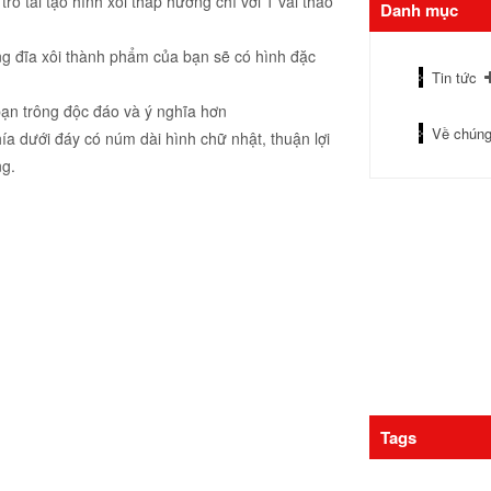
trổ tài tạo hình xôi thắp hương chỉ với 1 vài thao
Danh mục
ững đĩa xôi thành phẩm của bạn sẽ có hình đặc
Tin tức
bạn trông độc đáo và ý nghĩa hơn
Về chúng
ía dưới đáy có núm dài hình chữ nhật, thuận lợi
ng.
Tags