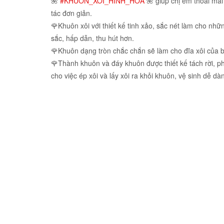
🌺
#KHUÔN_XÔI_HÌNH_HOA
🌺 giúp chị em thoải mái 
tác đơn giản.
🌹Khuôn xôi với thiết kế tinh xảo, sắc nét làm cho nh
sắc, hấp dẫn, thu hút hơn.
🌹Khuôn dạng tròn chắc chắn sẽ làm cho đĩa xôi của 
🌹Thành khuôn và đáy khuôn được thiết kế tách rời, ph
cho việc ép xôi và lấy xôi ra khỏi khuôn, vệ sinh dễ dà