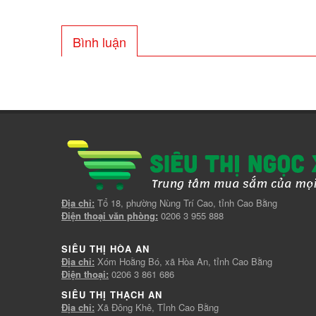
Bình luận
Địa chỉ:
Tổ 18, phường Nùng Trí Cao, tỉnh Cao Bằng
Điện thoại văn phòng:
0206 3 955 888
SIÊU THỊ HÒA AN
Địa chỉ:
Xóm Hoằng Bó, xã Hòa An, tỉnh Cao Bằng
Điện thoại:
0206 3 861 686
SIÊU THỊ THẠCH AN
Địa chỉ:
Xã Đông Khê, Tỉnh Cao Bằng