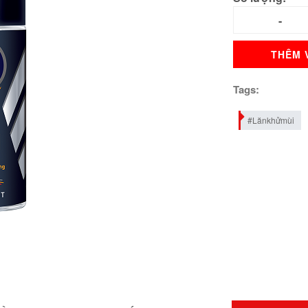
THÊM 
Tags:
#Lănkhửmùi