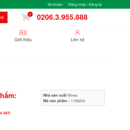
Tài khoản
Đăng nhập / Đăng ký
0206.3.955.888
0
ẾM
Giới thiệu
Liên hệ
phẩm:
Nhà sản xuất
Nivea
Mã sản phẩm :
1156234
ó VAT)