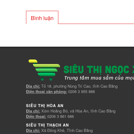
Bình luận
Địa chỉ:
Tổ 18, phường Nùng Trí Cao, tỉnh Cao Bằng
Điện thoại văn phòng:
0206 3 955 888
SIÊU THỊ HÒA AN
Địa chỉ:
Xóm Hoằng Bó, xã Hòa An, tỉnh Cao Bằng
Điện thoại:
0206 3 861 686
SIÊU THỊ THẠCH AN
Địa chỉ:
Xã Đông Khê, Tỉnh Cao Bằng