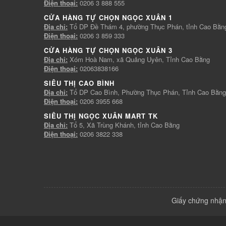
Điện thoại:
0206 3 888 555
CỬA HÀNG TỰ CHỌN NGỌC XUÂN 1
Địa chỉ:
Tổ DP Đề Thám 4, phường Thục Phán, tỉnh Cao Bằn
Điện thoại:
0206 3 859 333
CỬA HÀNG TỰ CHỌN NGỌC XUÂN 3
Địa chỉ:
Xóm Hoà Nam, xã Quảng Uyên, Tỉnh Cao Bằng
Điện thoại:
02063838166
SIÊU THỊ CAO BÌNH
Địa chỉ:
Tổ DP Cao Bình, Phường Thục Phán, Tỉnh Cao Bằng
Điện thoại:
0206 3955 668
SIÊU THỊ NGỌC XUÂN MART TK
Địa chỉ:
Tổ 5, Xã Trùng Khánh, tỉnh Cao Bằng
Điện thoại:
0206 3822 338
Giấy chứng nhận