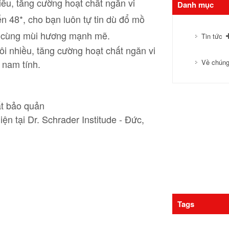
ều, tăng cường hoạt chất ngăn vi
Danh mục
ến 48*, cho bạn luôn tự tin dù đổ mồ
g, cùng mùi hương mạnh mẽ.
Tin tức
i nhiều, tăng cường hoạt chất ngăn vi
 nam tính.
Về chúng
ất bảo quản
ện tại Dr. Schrader Institude - Đức,
Tags