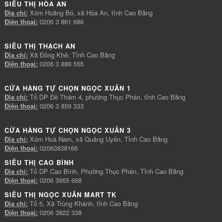
SIÊU THỊ HÒA AN
Địa chỉ:
Xóm Hoằng Bó, xã Hòa An, tỉnh Cao Bằng
Điện thoại:
0206 3 861 686
SIÊU THỊ THẠCH AN
Địa chỉ:
Xã Đông Khê, Tỉnh Cao Bằng
Điện thoại:
0206 3 888 555
CỬA HÀNG TỰ CHỌN NGỌC XUÂN 1
Địa chỉ:
Tổ DP Đề Thám 4, phường Thục Phán, tỉnh Cao Bằng
Điện thoại:
0206 3 859 333
CỬA HÀNG TỰ CHỌN NGỌC XUÂN 3
Địa chỉ:
Xóm Hoà Nam, xã Quảng Uyên, Tỉnh Cao Bằng
Điện thoại:
02063838166
SIÊU THỊ CAO BÌNH
Địa chỉ:
Tổ DP Cao Bình, Phường Thục Phán, Tỉnh Cao Bằng
Điện thoại:
0206 3955 668
SIÊU THỊ NGỌC XUÂN MART TK
Địa chỉ:
Tổ 5, Xã Trùng Khánh, tỉnh Cao Bằng
Điện thoại:
0206 3822 338