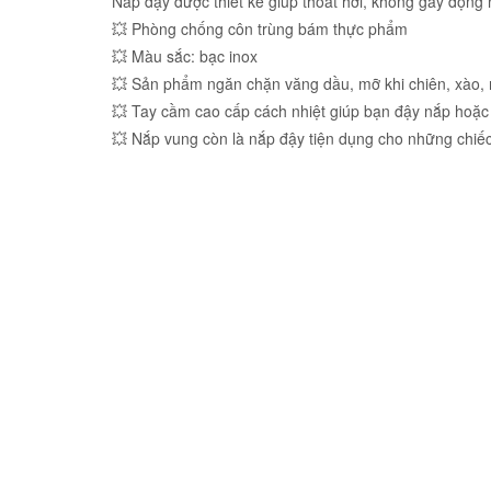
Nắp đậy được thiết kế giúp thoát hơi, không gây đọng
💥 Phòng chống côn trùng bám thực phẩm
💥 Màu sắc: bạc inox
💥 Sản phẩm ngăn chặn văng dầu, mỡ khi chiên, xào,
💥 Tay cầm cao cấp cách nhiệt giúp bạn đậy nắp hoặc
💥 Nắp vung còn là nắp đậy tiện dụng cho những chiế