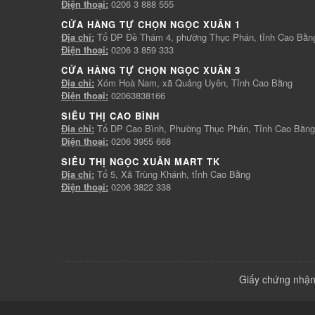
Điện thoại:
0206 3 888 555
CỬA HÀNG TỰ CHỌN NGỌC XUÂN 1
Địa chỉ:
Tổ DP Đề Thám 4, phường Thục Phán, tỉnh Cao Bằn
Điện thoại:
0206 3 859 333
CỬA HÀNG TỰ CHỌN NGỌC XUÂN 3
Địa chỉ:
Xóm Hoà Nam, xã Quảng Uyên, Tỉnh Cao Bằng
Điện thoại:
02063838166
SIÊU THỊ CAO BÌNH
Địa chỉ:
Tổ DP Cao Bình, Phường Thục Phán, Tỉnh Cao Bằng
Điện thoại:
0206 3955 668
SIÊU THỊ NGỌC XUÂN MART TK
Địa chỉ:
Tổ 5, Xã Trùng Khánh, tỉnh Cao Bằng
Điện thoại:
0206 3822 338
Giấy chứng nhận