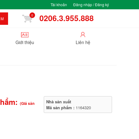
Tài khoản
Đăng nhập / Đăng ký
0206.3.955.888
0
ẾM
Giới thiệu
Liên hệ
phẩm:
Nhà sản xuất
(Giá sản
Mã sản phẩm :
1164320