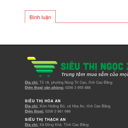
Bình luận
Địa chỉ:
Tổ 18, phường Nùng Trí Cao, tỉnh Cao Bằng
Điện thoại văn phòng:
0206 3 955 888
SIÊU THỊ HÒA AN
Địa chỉ:
Xóm Hoằng Bó, xã Hòa An, tỉnh Cao Bằng
Điện thoại:
0206 3 861 686
SIÊU THỊ THẠCH AN
Địa chỉ:
Xã Đông Khê, Tỉnh Cao Bằng