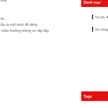
 nước
Danh mục
Tin tức
 rán…
 lấy ra một cách dễ dàng
Về chúng
c chảo thường không có nắp đậy
Tags