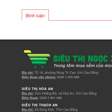
Bình luận
Địa chỉ:
Tổ 18, phường Nùng Trí Cao, tỉnh Cao Bằng
Điện thoại văn phòng:
0206 3 955 888
SIÊU THỊ HÒA AN
Địa chỉ:
Xóm Hoằng Bó, xã Hòa An, tỉnh Cao Bằng
Điện thoại:
0206 3 861 686
SIÊU THỊ THẠCH AN
Địa chỉ:
Xã Đông Khê, Tỉnh Cao Bằng