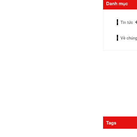
Danh mục
Tin tức
Về chúng
Tags