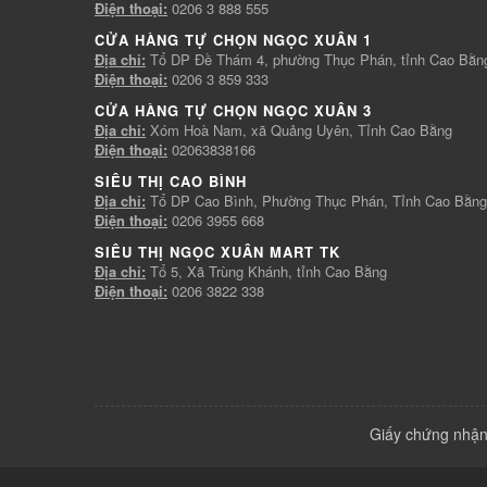
Điện thoại:
0206 3 888 555
CỬA HÀNG TỰ CHỌN NGỌC XUÂN 1
Địa chỉ:
Tổ DP Đề Thám 4, phường Thục Phán, tỉnh Cao Bằn
Điện thoại:
0206 3 859 333
CỬA HÀNG TỰ CHỌN NGỌC XUÂN 3
Địa chỉ:
Xóm Hoà Nam, xã Quảng Uyên, Tỉnh Cao Bằng
Điện thoại:
02063838166
SIÊU THỊ CAO BÌNH
Địa chỉ:
Tổ DP Cao Bình, Phường Thục Phán, Tỉnh Cao Bằng
Điện thoại:
0206 3955 668
SIÊU THỊ NGỌC XUÂN MART TK
Địa chỉ:
Tổ 5, Xã Trùng Khánh, tỉnh Cao Bằng
Điện thoại:
0206 3822 338
Giấy chứng nhận