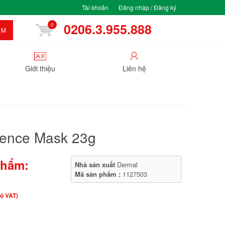
Tài khoản
Đăng nhập / Đăng ký
0206.3.955.888
0
ẾM
Giới thiệu
Liên hệ
ssence Mask 23g
phẩm:
Nhà sản xuất
Dermal
Mã sản phẩm :
1127503
ó VAT)