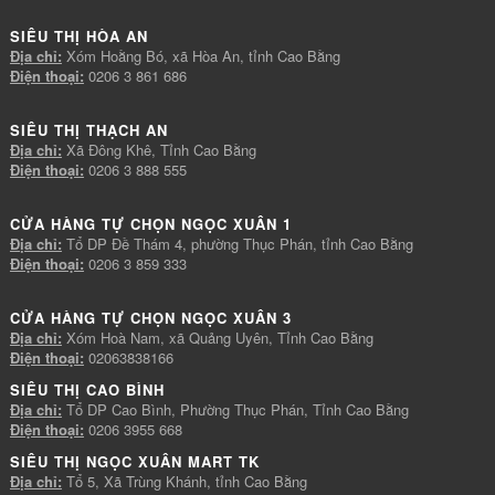
SIÊU THỊ HÒA AN
Địa chỉ:
Xóm Hoằng Bó, xã Hòa An, tỉnh Cao Bằng
Điện thoại:
0206 3 861 686
SIÊU THỊ THẠCH AN
Địa chỉ:
Xã Đông Khê, Tỉnh Cao Bằng
Điện thoại:
0206 3 888 555
CỬA HÀNG TỰ CHỌN NGỌC XUÂN 1
Địa chỉ:
Tổ DP Đề Thám 4, phường Thục Phán, tỉnh Cao Bằng
Điện thoại:
0206 3 859 333
CỬA HÀNG TỰ CHỌN NGỌC XUÂN 3
Địa chỉ:
Xóm Hoà Nam, xã Quảng Uyên, Tỉnh Cao Bằng
Điện thoại:
02063838166
SIÊU THỊ CAO BÌNH
Địa chỉ:
Tổ DP Cao Bình, Phường Thục Phán, Tỉnh Cao Bằng
Điện thoại:
0206 3955 668
SIÊU THỊ NGỌC XUÂN MART TK
Địa chỉ:
Tổ 5, Xã Trùng Khánh, tỉnh Cao Bằng