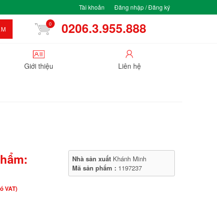
Tài khoản
Đăng nhập / Đăng ký
0206.3.955.888
0
ẾM
Giới thiệu
Liên hệ
phẩm:
Nhà sản xuất
Khánh Minh
Mã sản phẩm :
1197237
ó VAT)