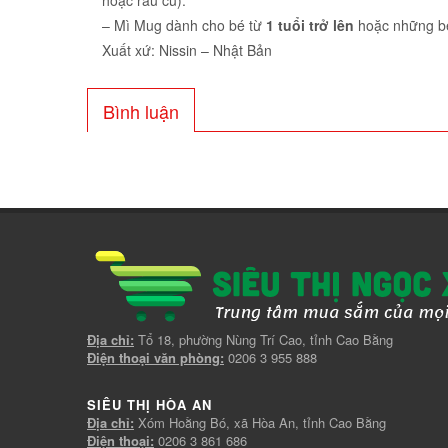
hoặc rau củ).
– Mì Mug dành cho bé từ
1 tuổi trở lên
hoặc những bé
Xuất xứ: Nissin – Nhật Bản
Bình luận
Địa chỉ:
Tổ 18, phường Nùng Trí Cao, tỉnh Cao Bằng
Điện thoại văn phòng:
0206 3 955 888
SIÊU THỊ HÒA AN
Địa chỉ:
Xóm Hoằng Bó, xã Hòa An, tỉnh Cao Bằng
Điện thoại:
0206 3 861 686