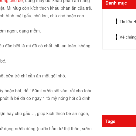
ưỡng cho bé
, dùng thay đổi khẩu phần ăn hàng
Danh mục
iệt, Mi Mug còn kích thích khẩu phần ăn của trẻ,
hành hình mặt gấu, chú lợn, chú chó hoặc con
Tin tức
thơm ngon, dạng mềm.
Về chúng
u đặc biệt là mì đã có chất thịt, an toàn, không
 bé.
t bữa trẻ chỉ cần ăn một gói nhỏ.
ậy hoặc bát, đổ 150ml nước sôi vào, rồi cho toàn
3 phút là bé đã có ngay 1 tô mỳ nóng hổi đủ dinh
 lợn hay chú gấu…, giúp kích thích bé ăn ngon,
Tags
sử dụng nước dùng (nước hầm từ thịt thăn, sườn