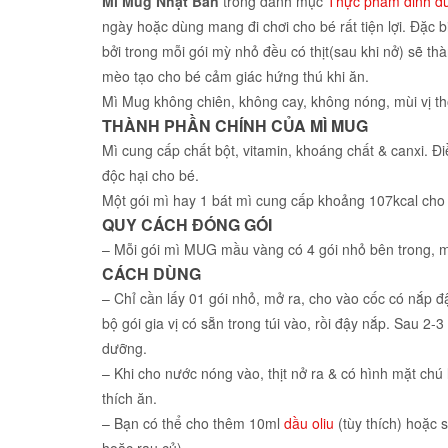
Mì Mug Nhật Bản
trong danh mục
Thực phẩm dinh d
ngày hoặc dùng mang đi chơi cho bé rất tiện lợi. Đặc b
bởi trong mỗi gói mỳ nhỏ đều có thịt(sau khi nở) sẽ t
mèo tạo cho bé cảm giác hứng thú khi ăn.
Mì Mug không chiên, không cay, không nóng, mùi vị 
THÀNH PHẦN CHÍNH CỦA MÌ MUG
Mì cung cấp chất bột, vitamin, khoáng chất & canxi. Điề
độc hại cho bé.
Một gói mì hay 1 bát mì cung cấp khoảng 107kcal cho
QUY CÁCH ĐÓNG GÓI
– Mỗi gói mì MUG mầu vàng có 4 gói nhỏ bên trong, mộ
CÁCH DÙNG
– Chỉ cần lấy 01 gói nhỏ, mở ra, cho vào cốc có nắp đ
bộ gói gia vị có sẵn trong túi vào, rồi đậy nắp. Sau 2-
dưỡng.
– Khi cho nước nóng vào, thịt nở ra & có hình mặt chú
thích ăn.
– Bạn có thể cho thêm 10ml
dầu oliu
(tùy thích) hoặc 