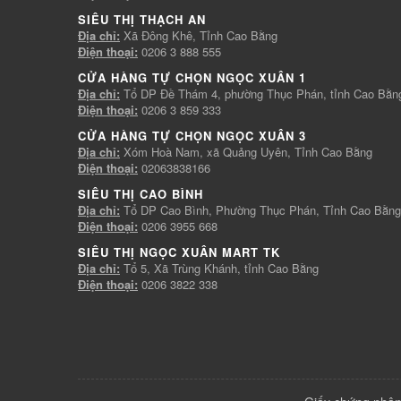
SIÊU THỊ THẠCH AN
Địa chỉ:
Xã Đông Khê, Tỉnh Cao Bằng
Điện thoại:
0206 3 888 555
CỬA HÀNG TỰ CHỌN NGỌC XUÂN 1
Địa chỉ:
Tổ DP Đề Thám 4, phường Thục Phán, tỉnh Cao Bằn
Điện thoại:
0206 3 859 333
CỬA HÀNG TỰ CHỌN NGỌC XUÂN 3
Địa chỉ:
Xóm Hoà Nam, xã Quảng Uyên, Tỉnh Cao Bằng
Điện thoại:
02063838166
SIÊU THỊ CAO BÌNH
Địa chỉ:
Tổ DP Cao Bình, Phường Thục Phán, Tỉnh Cao Bằng
Điện thoại:
0206 3955 668
SIÊU THỊ NGỌC XUÂN MART TK
Địa chỉ:
Tổ 5, Xã Trùng Khánh, tỉnh Cao Bằng
Điện thoại:
0206 3822 338