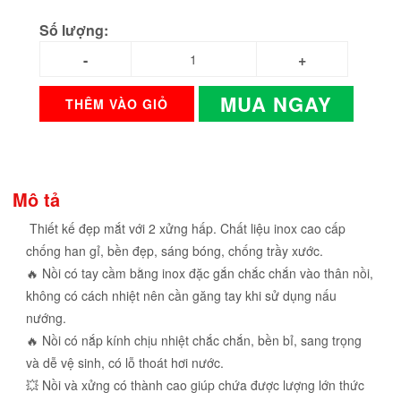
Số lượng:
MUA NGAY
THÊM VÀO GIỎ
Mô tả
Thiết kế đẹp mắt với 2 xửng hấp. Chất liệu inox cao cấp
chống han gỉ, bền đẹp, sáng bóng, chống trầy xước.
🔥 Nồi có tay cầm bằng inox đặc gắn chắc chắn vào thân nồi,
không có cách nhiệt nên cần găng tay khi sử dụng nấu
nướng.
🔥 Nồi có nắp kính chịu nhiệt chắc chắn, bền bỉ, sang trọng
và dễ vệ sinh, có lỗ thoát hơi nước.
💥 Nồi và xửng có thành cao giúp chứa được lượng lớn thức