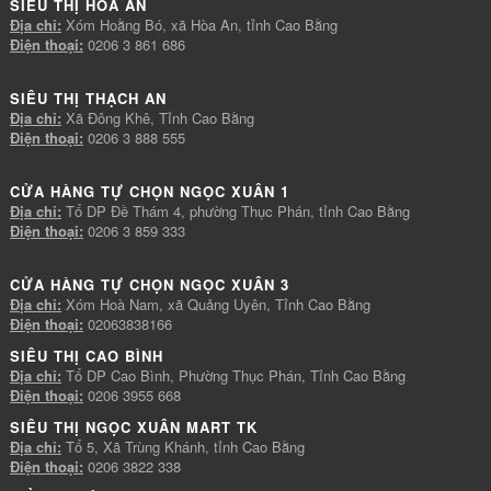
SIÊU THỊ HÒA AN
Địa chỉ:
Xóm Hoằng Bó, xã Hòa An, tỉnh Cao Bằng
Điện thoại:
0206 3 861 686
SIÊU THỊ THẠCH AN
Địa chỉ:
Xã Đông Khê, Tỉnh Cao Bằng
Điện thoại:
0206 3 888 555
CỬA HÀNG TỰ CHỌN NGỌC XUÂN 1
Địa chỉ:
Tổ DP Đề Thám 4, phường Thục Phán, tỉnh Cao Bằng
Điện thoại:
0206 3 859 333
CỬA HÀNG TỰ CHỌN NGỌC XUÂN 3
Địa chỉ:
Xóm Hoà Nam, xã Quảng Uyên, Tỉnh Cao Bằng
Điện thoại:
02063838166
SIÊU THỊ CAO BÌNH
Địa chỉ:
Tổ DP Cao Bình, Phường Thục Phán, Tỉnh Cao Bằng
Điện thoại:
0206 3955 668
SIÊU THỊ NGỌC XUÂN MART TK
Địa chỉ:
Tổ 5, Xã Trùng Khánh, tỉnh Cao Bằng
Điện thoại:
0206 3822 338