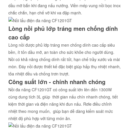
dầu mỡ bắn khi đang nấu nướng. Viền mép vung nồi bọc inox
chắc chắn, hạn chế vỡ khi va đập mạnh.
Lòng nồi phủ lớp tráng men chống dính
cao cấp
Lòng nồi được phủ lớp tráng men chống dính cao cấp siêu
bền, ít tốn dầu mỡ, an toàn cho sức khỏe cho người dùng.
Nồi có khả năng chống dính rất tốt, hạn chế trầy xước và mài
mòn. Đáy nồi được thiết kế đặc biệt giúp hấp thụ nhiệt nhanh,
tỏa nhiệt đều và chống trơn trượt.
Công suất lớn - chính nhanh chóng
Nồi đa năng CF1201GT có công suất lớn lên đến 1300W
cùng dung tích 3L giúp thời gian nấu chín nhanh chóng, tiết
kiệm thời gian và điện năng khi đun nấu. Rơle điều chỉnh
nhiệt theo mong muốn, giúp bạn dễ dàng kiểm soát mức
nhiệt độ phù hợp với từng món ăn.