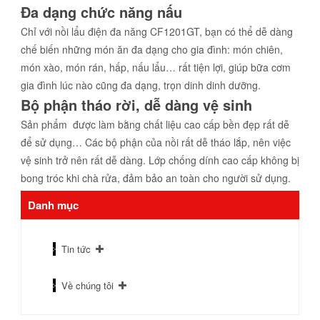
Đa dạng chức năng nấu
Chỉ với nồi lẩu điện đa năng CF1201GT, bạn có thể dễ dàng
chế biến những món ăn đa dạng cho gia đình: món chiên,
món xào, món rán, hấp, nấu lẩu… rất tiện lợi, giúp bữa cơm
gia đình lúc nào cũng đa dạng, trọn dinh dinh dưỡng.
Bộ phận tháo rời, dễ dàng vệ sinh
Sản phẩm được làm bằng chất liệu cao cấp bền đẹp rất dễ
để sử dụng… Các bộ phận của nồi rất dễ tháo lắp, nên việc
vệ sinh trở nên rất dễ dàng. Lớp chống dính cao cấp không bị
bong tróc khi chà rửa, đảm bảo an toàn cho người sử dụng.
Danh mục
Tin tức
Về chúng tôi