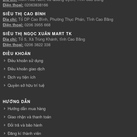
Điện thoại:
02063838166
SIÊU THỊ CAO BÌNH
Địa chỉ:
Tổ DP Cao Bình, Phường Thục Phán, Tỉnh Cao Bằng
Điện thoại:
0206 3955 668
SIÊU THỊ NGỌC XUÂN MART TK
Địa chỉ:
Tổ 5, Xã Trùng Khánh, tỉnh Cao Bằng
Điện thoại:
0206 3822 338
ĐIỀU KHOẢN
Điều khoản sử dụng
Điều khoản giao dịch
Dịch vụ tiện ích
Quyền sở hữu trí tuệ
HƯỚNG DẪN
Hướng dẫn mua hàng
Giao nhận và thanh toán
Đổi trả và bảo hành
Đăng kí thành viên