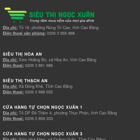
Địa chỉ:
Tổ 18, phường Nùng Trí Cao, tỉnh Cao Bằng
Điện thoại văn phòng:
0206 3 955 888
SIÊU THỊ HÒA AN
Địa chỉ:
Xóm Hoằng Bó, xã Hòa An, tỉnh Cao Bằng
Điện thoại:
0206 3 861 686
SIÊU THỊ THẠCH AN
Địa chỉ:
Xã Đông Khê, Tỉnh Cao Bằng
Điện thoại:
0206 3 888 555
CỬA HÀNG TỰ CHỌN NGỌC XUÂN 1
Địa chỉ:
Tổ DP Đề Thám 4, phường Thục Phán, tỉnh Cao Bằng
Điện thoại:
0206 3 859 333
CỬA HÀNG TỰ CHỌN NGỌC XUÂN 3
Địa chỉ:
Xóm Hoà Nam, xã Quảng Uyên, Tỉnh Cao Bằng