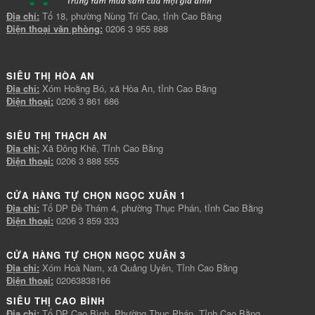
Địa chỉ:
Tổ 18, phường Nùng Trí Cao, tỉnh Cao Bằng
Điện thoại văn phòng:
0206 3 955 888
SIÊU THỊ HÒA AN
Địa chỉ:
Xóm Hoằng Bó, xã Hòa An, tỉnh Cao Bằng
Điện thoại:
0206 3 861 686
SIÊU THỊ THẠCH AN
Địa chỉ:
Xã Đông Khê, Tỉnh Cao Bằng
Điện thoại:
0206 3 888 555
CỬA HÀNG TỰ CHỌN NGỌC XUÂN 1
Địa chỉ:
Tổ DP Đề Thám 4, phường Thục Phán, tỉnh Cao Bằng
Điện thoại:
0206 3 859 333
CỬA HÀNG TỰ CHỌN NGỌC XUÂN 3
Địa chỉ:
Xóm Hoà Nam, xã Quảng Uyên, Tỉnh Cao Bằng
Điện thoại:
02063838166
SIÊU THỊ CAO BÌNH
Địa chỉ:
Tổ DP Cao Bình, Phường Thục Phán, Tỉnh Cao Bằng