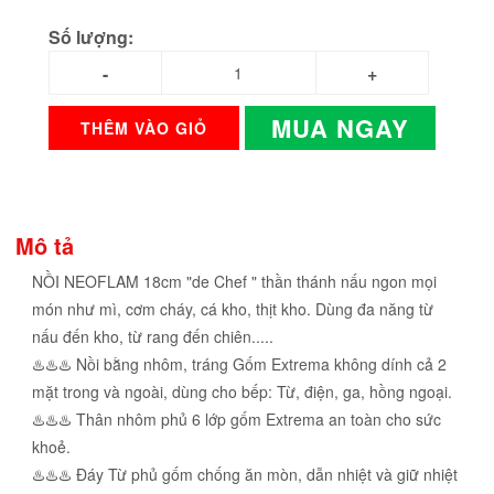
Số lượng:
MUA NGAY
THÊM VÀO GIỎ
Mô tả
NỒI NEOFLAM 18cm "de Chef " thần thánh nấu ngon mọi
món như mì, cơm cháy, cá kho, thịt kho. Dùng đa năng từ
nấu đến kho, từ rang đến chiên.....
♨️♨️♨️ Nồi bằng nhôm, tráng Gốm Extrema không dính cả 2
mặt trong và ngoài, dùng cho bếp: Từ, điện, ga, hồng ngoại.
♨️♨️♨️ Thân nhôm phủ 6 lớp gốm Extrema an toàn cho sức
khoẻ.
♨️♨️♨️ Đáy Từ phủ gốm chống ăn mòn, dẫn nhiệt và giữ nhiệt