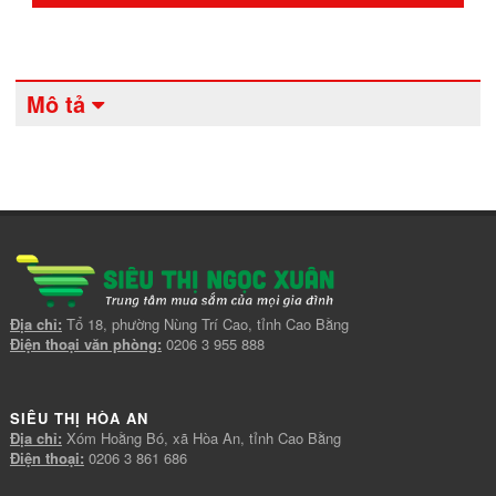
Mô tả
Địa chỉ:
Tổ 18, phường Nùng Trí Cao, tỉnh Cao Bằng
Điện thoại văn phòng:
0206 3 955 888
SIÊU THỊ HÒA AN
Địa chỉ:
Xóm Hoằng Bó, xã Hòa An, tỉnh Cao Bằng
Điện thoại:
0206 3 861 686