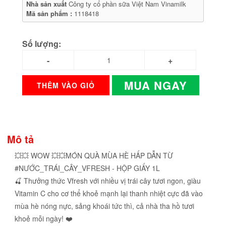
Nhà sản xuất
Công ty cổ phần sữa Việt Nam Vinamilk
Mã sản phẩm :
1118418
Số lượng:
MUA NGAY
THÊM VÀO GIỎ
Mô tả
💥💥 WOW 💥💥MÓN QUÀ MÙA HÈ HẤP DẪN TỪ
#NƯỚC_TRÁI_CÂY_VFRESH - HỘP GIẤY 1L
🍒 Thưởng thức Vfresh với nhiều vị trái cây tươi ngon, giàu
Vitamin C cho cơ thể khoẻ mạnh lại thanh nhiệt cực đã vào
mùa hè nóng nực, sảng khoái tức thì, cả nhà tha hồ tươi
khoẻ mỗi ngày! ❤️