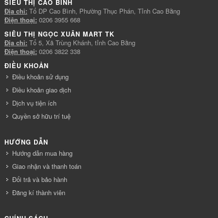
SIÊU THỊ CAO BÌNH
Địa chỉ:
Tổ DP Cao Bình, Phường Thục Phán, Tỉnh Cao Bằng
Điện thoại:
0206 3955 668
SIÊU THỊ NGỌC XUÂN MART TK
Địa chỉ:
Tổ 5, Xã Trùng Khánh, tỉnh Cao Bằng
Điện thoại:
0206 3822 338
ĐIỀU KHOẢN
Điều khoản sử dụng
Điều khoản giao dịch
Dịch vụ tiện ích
Quyền sở hữu trí tuệ
HƯỚNG DẪN
Hướng dẫn mua hàng
Giao nhận và thanh toán
Đổi trả và bảo hành
Đăng kí thành viên