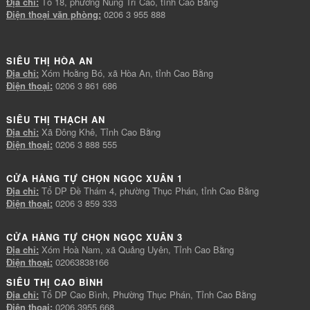
Địa chỉ:
Tổ 18, phường Nùng Trí Cao, tỉnh Cao Bằng
Điện thoại văn phòng:
0206 3 955 888
SIÊU THỊ HÒA AN
Địa chỉ:
Xóm Hoằng Bó, xã Hòa An, tỉnh Cao Bằng
Điện thoại:
0206 3 861 686
SIÊU THỊ THẠCH AN
Địa chỉ:
Xã Đông Khê, Tỉnh Cao Bằng
Điện thoại:
0206 3 888 555
CỬA HÀNG TỰ CHỌN NGỌC XUÂN 1
Địa chỉ:
Tổ DP Đề Thám 4, phường Thục Phán, tỉnh Cao Bằng
Điện thoại:
0206 3 859 333
CỬA HÀNG TỰ CHỌN NGỌC XUÂN 3
Địa chỉ:
Xóm Hoà Nam, xã Quảng Uyên, Tỉnh Cao Bằng
Điện thoại:
02063838166
SIÊU THỊ CAO BÌNH
Địa chỉ:
Tổ DP Cao Bình, Phường Thục Phán, Tỉnh Cao Bằng
Điện thoại:
0206 3955 668