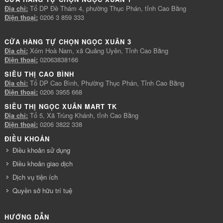
Địa chỉ:
Tổ DP Đề Thám 4, phường Thục Phán, tỉnh Cao Bằng
Điện thoại:
0206 3 859 333
CỬA HÀNG TỰ CHỌN NGỌC XUÂN 3
Địa chỉ:
Xóm Hoà Nam, xã Quảng Uyên, Tỉnh Cao Bằng
Điện thoại:
02063838166
SIÊU THỊ CAO BÌNH
Địa chỉ:
Tổ DP Cao Bình, Phường Thục Phán, Tỉnh Cao Bằng
Điện thoại:
0206 3955 668
SIÊU THỊ NGỌC XUÂN MART TK
Địa chỉ:
Tổ 5, Xã Trùng Khánh, tỉnh Cao Bằng
Điện thoại:
0206 3822 338
ĐIỀU KHOẢN
Điều khoản sử dụng
Điều khoản giao dịch
Dịch vụ tiện ích
Quyền sở hữu trí tuệ
HƯỚNG DẪN