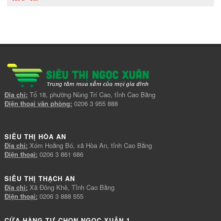
Địa chỉ:
Tổ 18, phường Nùng Trí Cao, tỉnh Cao Bằng
Điện thoại văn phòng:
0206 3 955 888
SIÊU THỊ HÒA AN
Địa chỉ:
Xóm Hoằng Bó, xã Hòa An, tỉnh Cao Bằng
Điện thoại:
0206 3 861 686
SIÊU THỊ THẠCH AN
Địa chỉ:
Xã Đông Khê, Tỉnh Cao Bằng
Điện thoại:
0206 3 888 555
CỬA HÀNG TỰ CHỌN NGỌC XUÂN 1