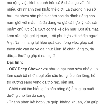
mở rộng việc kinh doanh trên cả 5 châu lục với rất
nhiều chi nhánh trên khắp thế giới. Là thương hiệu sở
hữu rất nhiều sản phẩm chăm sóc da dành riêng cho
nam giới với mẫu mã đa dạng và giá cả hợp lý, các sản
phẩm chủ lực của
OXY
có thể kể đến như: Bọt rửa mặt,
kem rửa mặt, gel trị mụn,... rất phù hợp với cơ địa người
Việt Nam, mang lại hiệu quả cao trong việc giúp cải
thiện các vấn đề về da như: Mụn, lỗ chân lông to, da
dầu,... thường gặp ở nam giới.
Đặc tính:
-
OXY Deep Shower
với những hạt than siêu nhỏ giúp
làm sạch bã nhờn, bụi bẩn sâu trong lỗ chân lông, hỗ
trợ dưỡng sáng vùng da thô ráp, sần sùi.
- Chiết xuất tảo biển giúp cân bằng độ ẩm, giúp nuôi
dưỡng cho làn da sáng mịn.
- Thành phần kết hợp vừa giúp kháng khuẩn, vừa giúp