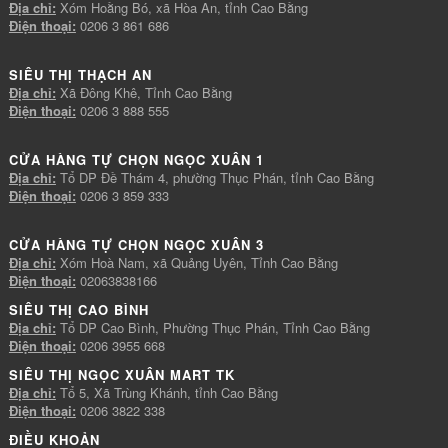
Địa chỉ:
Xóm Hoằng Bó, xã Hòa An, tỉnh Cao Bằng
Điện thoại:
0206 3 861 686
SIÊU THỊ THẠCH AN
Địa chỉ:
Xã Đông Khê, Tỉnh Cao Bằng
Điện thoại:
0206 3 888 555
CỬA HÀNG TỰ CHỌN NGỌC XUÂN 1
Địa chỉ:
Tổ DP Đề Thám 4, phường Thục Phán, tỉnh Cao Bằng
Điện thoại:
0206 3 859 333
CỬA HÀNG TỰ CHỌN NGỌC XUÂN 3
Địa chỉ:
Xóm Hoà Nam, xã Quảng Uyên, Tỉnh Cao Bằng
Điện thoại:
02063838166
SIÊU THỊ CAO BÌNH
Địa chỉ:
Tổ DP Cao Bình, Phường Thục Phán, Tỉnh Cao Bằng
Điện thoại:
0206 3955 668
SIÊU THỊ NGỌC XUÂN MART TK
Địa chỉ:
Tổ 5, Xã Trùng Khánh, tỉnh Cao Bằng
Điện thoại:
0206 3822 338
ĐIỀU KHOẢN