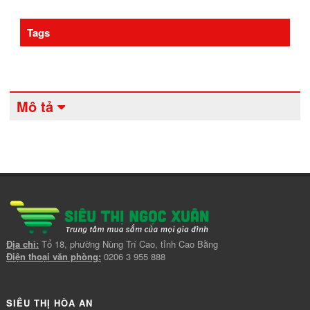
Tags
Mô tả
Địa chỉ:
Tổ 18, phường Nùng Trí Cao, tỉnh Cao Bằng
Điện thoại văn phòng:
0206 3 955 888
SIÊU THỊ HÒA AN