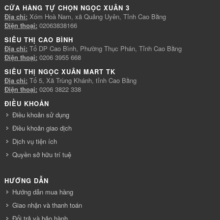
CỬA HÀNG TỰ CHỌN NGỌC XUÂN 3
Địa chỉ:
Xóm Hoà Nam, xã Quảng Uyên, Tỉnh Cao Bằng
Điện thoại:
02063838166
SIÊU THỊ CAO BÌNH
Địa chỉ:
Tổ DP Cao Bình, Phường Thục Phán, Tỉnh Cao Bằng
Điện thoại:
0206 3955 668
SIÊU THỊ NGỌC XUÂN MART TK
Địa chỉ:
Tổ 5, Xã Trùng Khánh, tỉnh Cao Bằng
Điện thoại:
0206 3822 338
ĐIỀU KHOẢN
Điều khoản sử dụng
Điều khoản giao dịch
Dịch vụ tiện ích
Quyền sở hữu trí tuệ
HƯỚNG DẪN
Hướng dẫn mua hàng
Giao nhận và thanh toán
Đổi trả và bảo hành