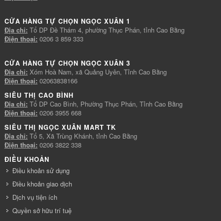
CỬA HÀNG TỰ CHỌN NGỌC XUÂN 1
Địa chỉ:
Tổ DP Đề Thám 4, phường Thục Phán, tỉnh Cao Bằng
Điện thoại:
0206 3 859 333
CỬA HÀNG TỰ CHỌN NGỌC XUÂN 3
Địa chỉ:
Xóm Hoà Nam, xã Quảng Uyên, Tỉnh Cao Bằng
Điện thoại:
02063838166
SIÊU THỊ CAO BÌNH
Địa chỉ:
Tổ DP Cao Bình, Phường Thục Phán, Tỉnh Cao Bằng
Điện thoại:
0206 3955 668
SIÊU THỊ NGỌC XUÂN MART TK
Địa chỉ:
Tổ 5, Xã Trùng Khánh, tỉnh Cao Bằng
Điện thoại:
0206 3822 338
ĐIỀU KHOẢN
Điều khoản sử dụng
Điều khoản giao dịch
Dịch vụ tiện ích
Quyền sở hữu trí tuệ