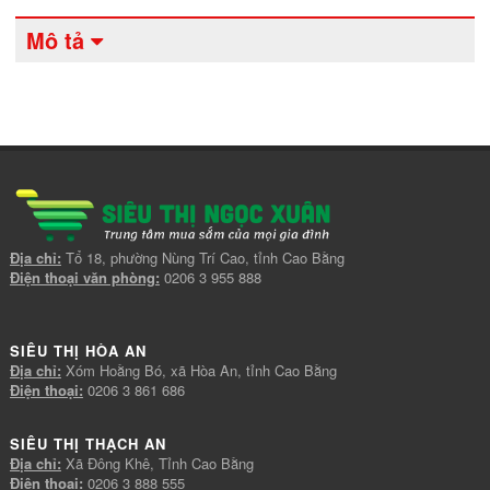
Mô tả
Địa chỉ:
Tổ 18, phường Nùng Trí Cao, tỉnh Cao Bằng
Điện thoại văn phòng:
0206 3 955 888
SIÊU THỊ HÒA AN
Địa chỉ:
Xóm Hoằng Bó, xã Hòa An, tỉnh Cao Bằng
Điện thoại:
0206 3 861 686
SIÊU THỊ THẠCH AN
Địa chỉ:
Xã Đông Khê, Tỉnh Cao Bằng
Điện thoại:
0206 3 888 555