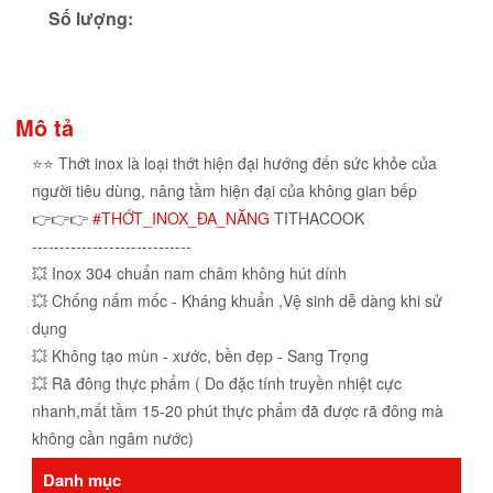
Số lượng:
Mô tả
⭐️⭐️ Thớt inox là loại thớt hiện đại hướng đến sức khỏe của
người tiêu dùng, nâng tầm hiện đại của không gian bếp
👉👉👉
#THỚT_INOX_ĐA_NĂNG
TITHACOOK
-----------------------------
💥 Inox 304 chuẩn nam châm không hút dính
💥 Chống nấm mốc - Kháng khuẩn ,Vệ sinh dễ dàng khi sử
dụng
💥 Không tạo mùn - xước, bền đẹp - Sang Trọng
💥 Rã đông thực phẩm ( Do đặc tính truyền nhiệt cực
nhanh,mất tầm 15-20 phút thực phẩm đã được rã đông mà
không cần ngâm nước)
Danh mục