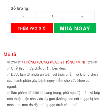
Số lượng:
MUA NGAY
THÊM VÀO GIỎ
Mô tả
💯💯💯💯
#THÙNG
#ĐỰNG
#GẠO
#THÔNG
#MINH
💯💯💯
✅ Chất liệu nhựa chắc chắn, bền đẹp.
✅ Được làm từ nhựa an toàn với thực phẩm và không chứa
các thành phần gây bệnh nguy hiểm cho sức khỏe con
người.
✅ Sản phẩm có thiết kế sang trọng, phù hợp đặt trên kệ bếp
nên thuận tiện cho việc lấy gạo (không còn nỗi lo gạo bị ẩm
mốc, mối mọt do đặt thùng gạo dưới sàn nhà).