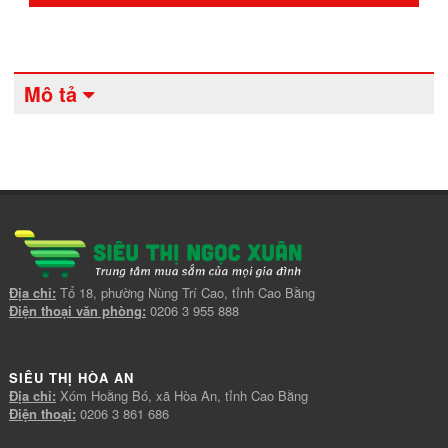
Mô tả
Địa chỉ:
Tổ 18, phường Nùng Trí Cao, tỉnh Cao Bằng
Điện thoại văn phòng:
0206 3 955 888
SIÊU THỊ HÒA AN
Địa chỉ:
Xóm Hoằng Bó, xã Hòa An, tỉnh Cao Bằng
Điện thoại:
0206 3 861 686