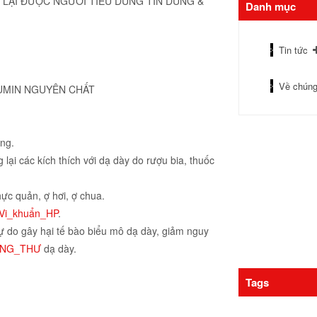
LẠI ĐƯỢC NGƯỜI TIÊU DÙNG TIN DÙNG &
Danh mục
Tin tức
Về chúng
RCUMIN NGUYÊN CHẤT
àng.
lại các kích thích với dạ dày do rượu bia, thuốc
ực quản, ợ hơi, ợ chua.
Vi_khuẩn_HP
.
ự do gây hại tế bào biểu mô dạ dày, giảm nguy
UNG_THƯ
dạ dày.
Tags