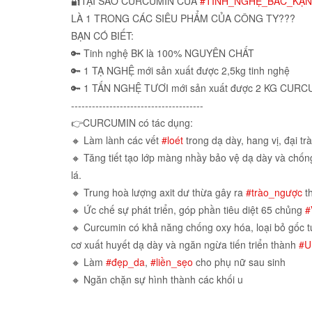
🔐TẠI SAO CURCUMIN CỦA
#TINH_NGHỆ_BẮC_KẠN
LÀ 1 TRONG CÁC SIÊU PHẨM CỦA CÔNG TY???
BẠN CÓ BIẾT:
🔑 Tinh nghệ BK là 100% NGUYÊN CHẤT
🔑 1 TẠ NGHỆ mới sản xuất được 2,5kg tinh nghệ
🔑 1 TẤN NGHỆ TƯƠI mới sản xuất được 2 KG CU
--------------------------------------
👉CURCUMIN có tác dụng:
🔸 Làm lành các vết
#loét
trong dạ dày, hang vị, đại tr
🔸 Tăng tiết tạo lớp màng nhầy bảo vệ dạ dày và chống 
lá.
🔸 Trung hoà lượng axit dư thừa gây ra
#trào_ngược
th
🔸 Ức chế sự phát triển, góp phần tiêu diệt 65 chủng
#
🔸 Curcumin có khả năng chống oxy hóa, loại bỏ gốc t
cơ xuất huyết dạ dày và ngăn ngừa tiến triển thành
#
🔸 Làm
#đẹp_da
,
#liền_sẹo
cho phụ nữ sau sinh
🔸 Ngăn chặn sự hình thành các khối u