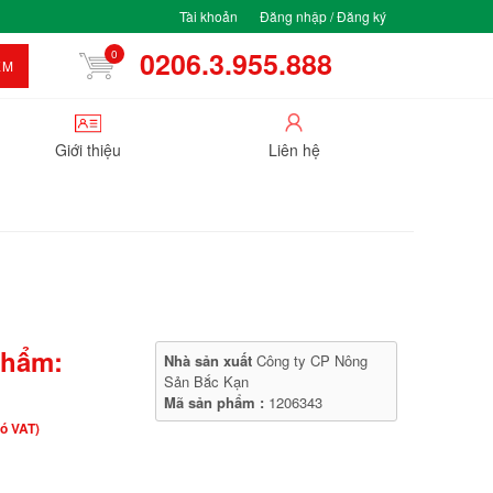
Tài khoản
Đăng nhập / Đăng ký
0206.3.955.888
0
ẾM
Giới thiệu
Liên hệ
phẩm:
Nhà sản xuất
Công ty CP Nông
Sản Bắc Kạn
Mã sản phẩm :
1206343
ó VAT)