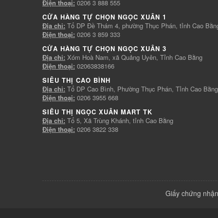
Điện thoại:
0206 3 888 555
CỬA HÀNG TỰ CHỌN NGỌC XUÂN 1
Địa chỉ:
Tổ DP Đề Thám 4, phường Thục Phán, tỉnh Cao Bằn
Điện thoại:
0206 3 859 333
CỬA HÀNG TỰ CHỌN NGỌC XUÂN 3
Địa chỉ:
Xóm Hoà Nam, xã Quảng Uyên, Tỉnh Cao Bằng
Điện thoại:
02063838166
SIÊU THỊ CAO BÌNH
Địa chỉ:
Tổ DP Cao Bình, Phường Thục Phán, Tỉnh Cao Bằng
Điện thoại:
0206 3955 668
SIÊU THỊ NGỌC XUÂN MART TK
Địa chỉ:
Tổ 5, Xã Trùng Khánh, tỉnh Cao Bằng
Điện thoại:
0206 3822 338
Giấy chứng nhận