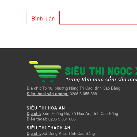
Bình luận
Địa chỉ:
Tổ 18, phường Nùng Trí Cao, tỉnh Cao Bằng
Điện thoại văn phòng:
0206 3 955 888
SIÊU THỊ HÒA AN
Địa chỉ:
Xóm Hoằng Bó, xã Hòa An, tỉnh Cao Bằng
Điện thoại:
0206 3 861 686
SIÊU THỊ THẠCH AN
Địa chỉ:
Xã Đông Khê, Tỉnh Cao Bằng