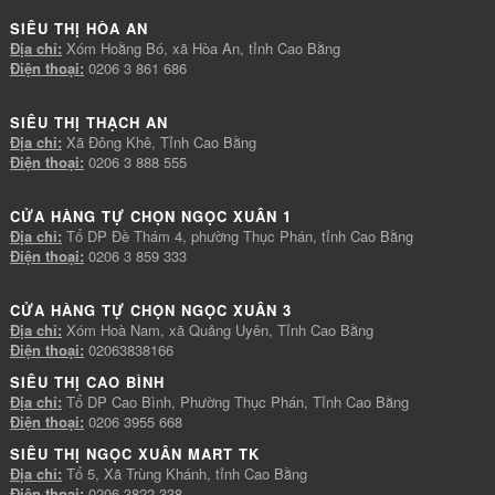
SIÊU THỊ HÒA AN
Địa chỉ:
Xóm Hoằng Bó, xã Hòa An, tỉnh Cao Bằng
Điện thoại:
0206 3 861 686
SIÊU THỊ THẠCH AN
Địa chỉ:
Xã Đông Khê, Tỉnh Cao Bằng
Điện thoại:
0206 3 888 555
CỬA HÀNG TỰ CHỌN NGỌC XUÂN 1
Địa chỉ:
Tổ DP Đề Thám 4, phường Thục Phán, tỉnh Cao Bằng
Điện thoại:
0206 3 859 333
CỬA HÀNG TỰ CHỌN NGỌC XUÂN 3
Địa chỉ:
Xóm Hoà Nam, xã Quảng Uyên, Tỉnh Cao Bằng
Điện thoại:
02063838166
SIÊU THỊ CAO BÌNH
Địa chỉ:
Tổ DP Cao Bình, Phường Thục Phán, Tỉnh Cao Bằng
Điện thoại:
0206 3955 668
SIÊU THỊ NGỌC XUÂN MART TK
Địa chỉ:
Tổ 5, Xã Trùng Khánh, tỉnh Cao Bằng
Điện thoại:
0206 3822 338