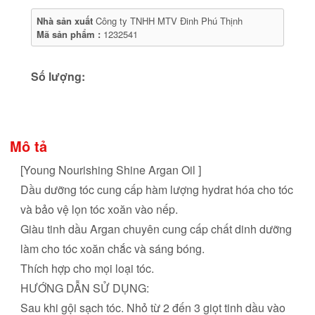
Nhà sản xuất
Công ty TNHH MTV Đinh Phú Thịnh
Mã sản phẩm :
1232541
Số lượng:
Mô tả
[Young Nourishing Shine Argan Oil ]
Dầu dưỡng tóc cung cấp hàm lượng hydrat hóa cho tóc
và bảo vệ lọn tóc xoăn vào nếp.
Giàu tinh dầu Argan chuyên cung cấp chất dinh dưỡng
làm cho tóc xoăn chắc và sáng bóng.
Thích hợp cho mọi loại tóc.
HƯỚNG DẪN SỬ DỤNG:
Sau khi gội sạch tóc. Nhỏ từ 2 đến 3 giọt tinh dầu vào