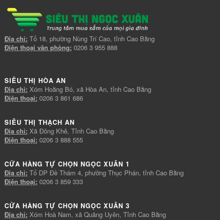
Địa chỉ:
Tổ 18, phường Nùng Trí Cao, tỉnh Cao Bằng
Điện thoại văn phòng:
0206 3 955 888
SIÊU THỊ HÒA AN
Địa chỉ:
Xóm Hoằng Bó, xã Hòa An, tỉnh Cao Bằng
Điện thoại:
0206 3 861 686
SIÊU THỊ THẠCH AN
Địa chỉ:
Xã Đông Khê, Tỉnh Cao Bằng
Điện thoại:
0206 3 888 555
CỬA HÀNG TỰ CHỌN NGỌC XUÂN 1
Địa chỉ:
Tổ DP Đề Thám 4, phường Thục Phán, tỉnh Cao Bằng
Điện thoại:
0206 3 859 333
CỬA HÀNG TỰ CHỌN NGỌC XUÂN 3
Địa chỉ:
Xóm Hoà Nam, xã Quảng Uyên, Tỉnh Cao Bằng