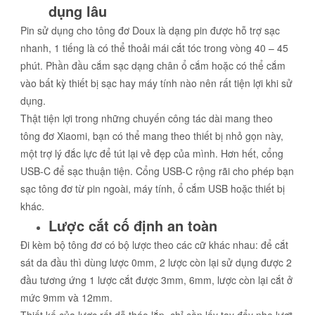
dụng lâu
Pin sử dụng cho tông đơ Doux là dạng pin được hỗ trợ sạc
nhanh, 1 tiếng là có thể thoải mái cắt tóc trong vòng 40 – 45
phút. Phần đầu cắm sạc dạng chân ổ cắm hoặc có thể cắm
vào bất kỳ thiết bị sạc hay máy tính nào nên rất tiện lợi khi sử
dụng.
Thật tiện lợi trong những chuyến công tác dài mang theo
tông đơ Xiaomi, bạn có thể mang theo thiết bị nhỏ gọn này,
một trợ lý đắc lực để tút lại vẻ đẹp của mình. Hơn hết, cổng
USB-C để sạc thuận tiện. Cổng USB-C rộng rãi cho phép bạn
sạc tông đơ từ pin ngoài, máy tính, ổ cắm USB hoặc thiết bị
khác.
Lược cắt cố định an toàn
Đi kèm bộ tông đơ có bộ lược theo các cữ khác nhau: để cắt
sát da đầu thì dùng lược 0mm, 2 lược còn lại sử dụng được 2
đầu tương ứng 1 lược cắt được 3mm, 6mm, lược còn lại cắt ở
mức 9mm và 12mm.