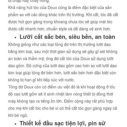
bị chập hay cháy hỏng.
Khả năng hút tóc của Doux cũng là điểm đặc biệt của sản
phẩm so với các dòng khác trên thị trường. Khi cắt, tóc đã cắt
được hút gọn gàng trong khoang chưa tóc sẽ giúp mái tóc
được cắt nhanh hơn, chuẩn style và dễ dàng vệ sinh hơn.
Lưỡi cắt sắc bén, siêu bền, an toàn
Không giống như các loại tông đơ trên thị trường lưỡi dao
bằng kim loại, sau một thời gian sử dụng sẽ gây gỉ sét không
an toàn và thẩm mỹ, ông đơ cắt tóc của Doux sử dụng lưỡi
dao gốm. Độ cứng của lưỡi dao gốm cao hơn so với lưỡi dao
kim loại giúp tông đơ bền hơn, lưỡi sắc bén hơn đặc biệt còn
không bị han gỉ khi tiếp xúc với nước.
Tông đơ Doux còn có điểm ưu việt đó là khi hoạt động ở tốc
độ cao lưỡi gốm sẽ ít sinh nhiệt làm nóng thiết bị đồng thời
máy không tạo ra tiếng ồn lớn. Điểm cộng này rất phù hợp
cho mẹ khi cắt tóc cho bé vì có thể cắt tóc gọn gàng ngay cả
khi bé ngủ.
Thiết kế đầu sạc tiện lợi, pin sử