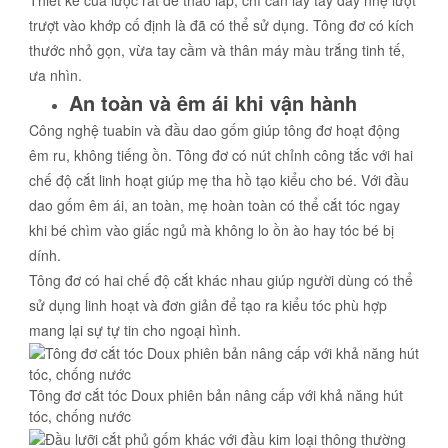
Thiết kế của lược rất dễ tháo lắp, chỉ cần lấy tay đẩy nhẹ lượt
trượt vào khớp cố định là đã có thể sử dụng. Tông đơ có kích
thước nhỏ gọn, vừa tay cầm và thân máy màu trắng tinh tế,
ưa nhìn.
An toàn và êm ái khi vận hành
Công nghệ tuabin và đầu dao gốm giúp tông đơ hoạt động
êm ru, không tiếng ồn. Tông đơ có nút chỉnh công tắc với hai
chế độ cắt linh hoạt giúp mẹ tha hồ tạo kiểu cho bé. Với đầu
dao gốm êm ái, an toàn, mẹ hoàn toàn có thể cắt tóc ngay
khi bé chìm vào giấc ngủ mà không lo ồn ào hay tóc bé bị
dính.
Tông đơ có hai chế độ cắt khác nhau giúp người dùng có thể
sử dụng linh hoạt và đơn giản để tạo ra kiểu tóc phù hợp
mang lại sự tự tin cho ngoại hình.
Tông đơ cắt tóc Doux phiên bản nâng cấp với khả năng hút
tóc, chống nước