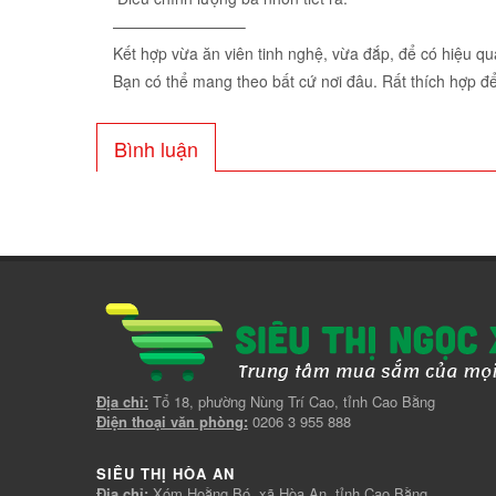
————————–
Kết hợp vừa ăn viên tinh nghệ, vừa đắp, để có hiệu quả
Bạn có thể mang theo bất cứ nơi đâu. Rất thích hợp để
Bình luận
Địa chỉ:
Tổ 18, phường Nùng Trí Cao, tỉnh Cao Bằng
Điện thoại văn phòng:
0206 3 955 888
SIÊU THỊ HÒA AN
Địa chỉ:
Xóm Hoằng Bó, xã Hòa An, tỉnh Cao Bằng