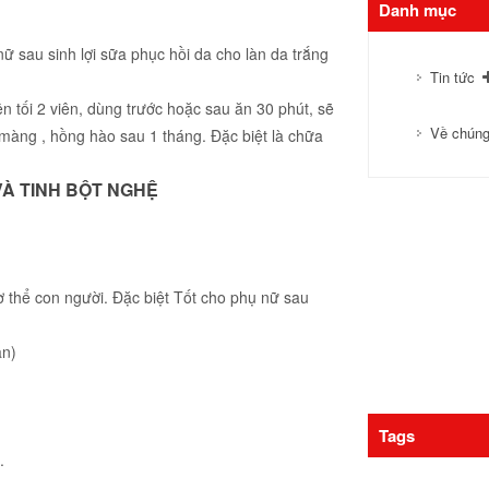
Danh mục
ữ sau sinh lợi sữa phục hồi da cho làn da trắng
Tin tức
n tối 2 viên, dùng trước hoặc sau ăn 30 phút, sẽ
Về chúng
ịn màng , hồng hào sau 1 tháng. Đặc biệt là chữa
VÀ TINH BỘT NGHỆ
ơ thể con người. Đặc biệt Tốt cho phụ nữ sau
àn)
Tags
.