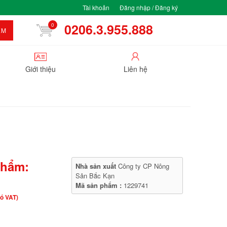
Tài khoản
Đăng nhập / Đăng ký
0206.3.955.888
0
ẾM
Giới thiệu
Liên hệ
phẩm:
Nhà sản xuất
Công ty CP Nông
Sản Bắc Kạn
Mã sản phẩm :
1229741
ó VAT)