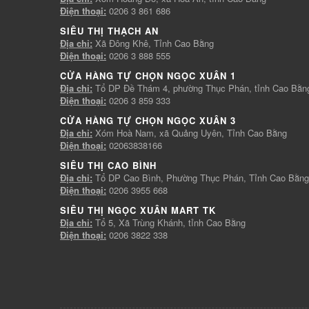
Điện thoại:
0206 3 861 686
SIÊU THỊ THẠCH AN
Địa chỉ:
Xã Đông Khê, Tỉnh Cao Bằng
Điện thoại:
0206 3 888 555
CỬA HÀNG TỰ CHỌN NGỌC XUÂN 1
Địa chỉ:
Tổ DP Đề Thám 4, phường Thục Phán, tỉnh Cao Bằn
Điện thoại:
0206 3 859 333
CỬA HÀNG TỰ CHỌN NGỌC XUÂN 3
Địa chỉ:
Xóm Hoà Nam, xã Quảng Uyên, Tỉnh Cao Bằng
Điện thoại:
02063838166
SIÊU THỊ CAO BÌNH
Địa chỉ:
Tổ DP Cao Bình, Phường Thục Phán, Tỉnh Cao Bằng
Điện thoại:
0206 3955 668
SIÊU THỊ NGỌC XUÂN MART TK
Địa chỉ:
Tổ 5, Xã Trùng Khánh, tỉnh Cao Bằng
Điện thoại:
0206 3822 338