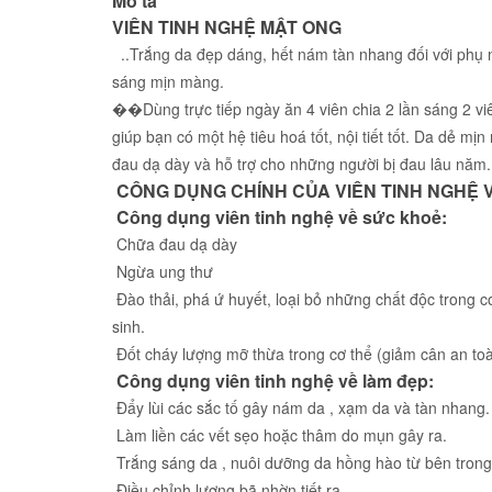
Mô tả
VIÊN TINH NGHỆ MẬT ONG
..Trắng da đẹp dáng, hết nám tàn nhang đối với phụ n
sáng mịn màng.
��Dùng trực tiếp ngày ăn 4 viên chia 2 lần sáng 2 viê
giúp bạn có một hệ tiêu hoá tốt, nội tiết tốt. Da dẻ m
đau dạ dày và hỗ trợ cho những người bị đau lâu năm.
CÔNG DỤNG CHÍNH CỦA VIÊN TINH NGHỆ 
Công dụng viên tinh nghệ về sức khoẻ:
Chữa đau dạ dày
Ngừa ung thư
Đào thải, phá ứ huyết, loại bỏ những chất độc trong c
sinh.
Đốt cháy lượng mỡ thừa trong cơ thể (giảm cân an to
Công dụng viên tinh nghệ về làm đẹp:
Đẩy lùi các sắc tố gây nám da , xạm da và tàn nhang.
Làm liền các vết sẹo hoặc thâm do mụn gây ra.
Trắng sáng da , nuôi dưỡng da hồng hào từ bên trong
Điều chỉnh lượng bã nhờn tiết ra.