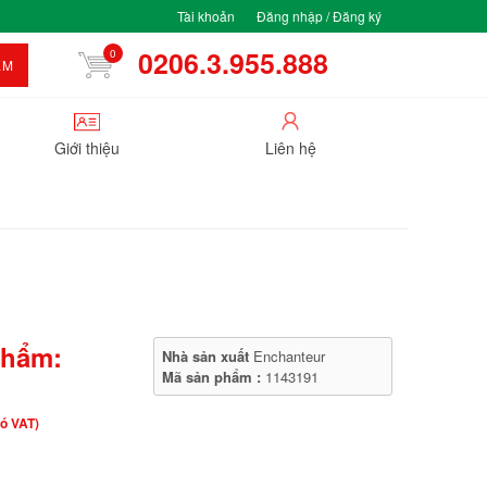
Tài khoản
Đăng nhập / Đăng ký
0206.3.955.888
0
ẾM
Giới thiệu
Liên hệ
phẩm:
Nhà sản xuất
Enchanteur
Mã sản phẩm :
1143191
ó VAT)