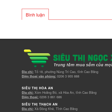
Bình luận
Địa chỉ:
Tổ 18, phường Nùng Trí Cao, tỉnh Cao Bằng
Điện thoại văn phòng:
0206 3 955 888
SIÊU THỊ HÒA AN
Địa chỉ:
Xóm Hoằng Bó, xã Hòa An, tỉnh Cao Bằng
Điện thoại:
0206 3 861 686
SIÊU THỊ THẠCH AN
Địa chỉ:
Xã Đông Khê, Tỉnh Cao Bằng