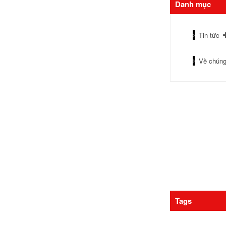
Danh mục
Tin tức
Về chúng
Tags