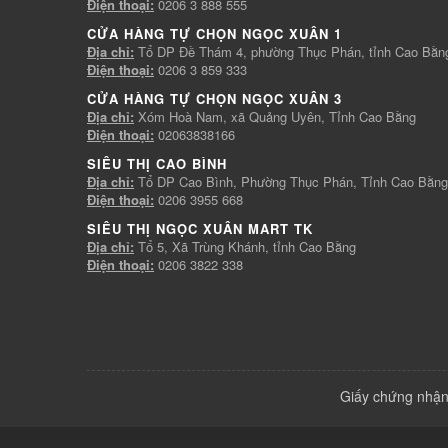
Điện thoại:
0206 3 888 555
CỬA HÀNG TỰ CHỌN NGỌC XUÂN 1
Địa chỉ:
Tổ DP Đề Thám 4, phường Thục Phán, tỉnh Cao Bằn
Điện thoại:
0206 3 859 333
CỬA HÀNG TỰ CHỌN NGỌC XUÂN 3
Địa chỉ:
Xóm Hoà Nam, xã Quảng Uyên, Tỉnh Cao Bằng
Điện thoại:
02063838166
SIÊU THỊ CAO BÌNH
Địa chỉ:
Tổ DP Cao Bình, Phường Thục Phán, Tỉnh Cao Bằng
Điện thoại:
0206 3955 668
SIÊU THỊ NGỌC XUÂN MART TK
Địa chỉ:
Tổ 5, Xã Trùng Khánh, tỉnh Cao Bằng
Điện thoại:
0206 3822 338
Giấy chứng nhận