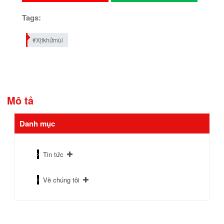
Tags:
#Xịtkhửmùi
Mô tả
Danh mục
Tin tức
Về chúng tôi