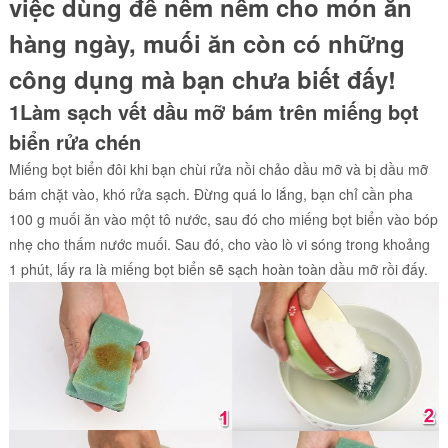
việc dùng để nêm nếm cho món ăn
hàng ngày, muối ăn còn có những
công dụng mà bạn chưa biết đấy!
1Làm sạch vết dầu mỡ bám trên miếng bọt
biển rửa chén
Miếng bọt biển đôi khi bạn chùi rửa nồi chảo dầu mỡ và bị dầu mỡ
bám chặt vào, khó rửa sạch. Đừng quá lo lắng, bạn chỉ cần pha
100 g muối ăn vào một tô nước, sau đó cho miếng bọt biển vào bóp
nhẹ cho thấm nước muối. Sau đó, cho vào lò vi sóng trong khoảng
1 phút, lấy ra là miếng bọt biển sẽ sạch hoàn toàn dầu mỡ rồi đấy.