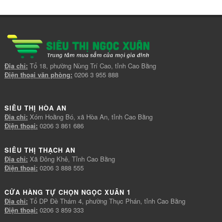
Địa chỉ:
Tổ 18, phường Nùng Trí Cao, tỉnh Cao Bằng
Điện thoại văn phòng:
0206 3 955 888
SIÊU THỊ HÒA AN
Địa chỉ:
Xóm Hoằng Bó, xã Hòa An, tỉnh Cao Bằng
Điện thoại:
0206 3 861 686
SIÊU THỊ THẠCH AN
Địa chỉ:
Xã Đông Khê, Tỉnh Cao Bằng
Điện thoại:
0206 3 888 555
CỬA HÀNG TỰ CHỌN NGỌC XUÂN 1
Địa chỉ:
Tổ DP Đề Thám 4, phường Thục Phán, tỉnh Cao Bằng
Điện thoại:
0206 3 859 333