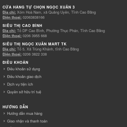
CỬA HÀNG TỰ CHỌN NGỌC XUÂN 3
Địa chỉ:
Xóm Hoà Nam, xã Quảng Uyên, Tỉnh Cao Bằng
Điện thoại:
02063838166
SIÊU THỊ CAO BÌNH
Địa chỉ:
Tổ DP Cao Bình, Phường Thục Phán, Tỉnh Cao Bằng
Điện thoại:
0206 3955 668
SIÊU THỊ NGỌC XUÂN MART TK
Địa chỉ:
Tổ 5, Xã Trùng Khánh, tỉnh Cao Bằng
Điện thoại:
0206 3822 338
ĐIỀU KHOẢN
Điều khoản sử dụng
Điều khoản giao dịch
Dịch vụ tiện ích
Quyền sở hữu trí tuệ
HƯỚNG DẪN
Hướng dẫn mua hàng
Giao nhận và thanh toán