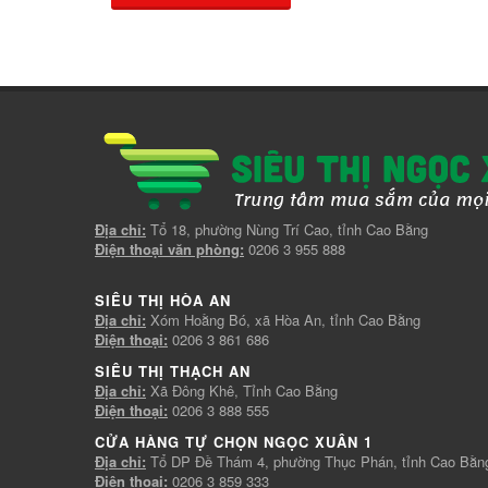
Địa chỉ:
Tổ 18, phường Nùng Trí Cao, tỉnh Cao Bằng
Điện thoại văn phòng:
0206 3 955 888
SIÊU THỊ HÒA AN
Địa chỉ:
Xóm Hoằng Bó, xã Hòa An, tỉnh Cao Bằng
Điện thoại:
0206 3 861 686
SIÊU THỊ THẠCH AN
Địa chỉ:
Xã Đông Khê, Tỉnh Cao Bằng
Điện thoại:
0206 3 888 555
CỬA HÀNG TỰ CHỌN NGỌC XUÂN 1
Địa chỉ:
Tổ DP Đề Thám 4, phường Thục Phán, tỉnh Cao Bằn
Điện thoại:
0206 3 859 333