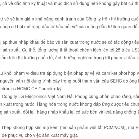
, cả về đặc tính kỹ thuật và mục đích sử dụng nên không gây bất cứ thi
 vệ sẽ làm giảm khả năng cạnh tranh của Công ty trên thị trường quố
u hẹp cơ hội mở rộng đầu tư hầu hết với các mảng đầu tư liên quan đế
 áp thuế nhập khẩu để bảo vệ sản xuất trong nước sẽ có tác động tiê
sản xuất. Cụ thể, tổng lượng thất thoát chênh lệch lên tới 25 triệu USD
ẩm trên thị trường quốc tế, ảnh hưởng nghiêm trọng tới phạm vi đầu tư
u khỏi phạm vi điều tra áp dụng biện pháp tự vệ và cam kết phối hợp v
 nguyên văn nội dung trình bày trong buổi tham vấn của SEHC do ông 
ectronics HCMC CE Complex ký.
là Công ty LG Electronics Việt Nam Hải Phòng cũng phản pháo rằng, s
xuất trong nước. Hàng hóa trong nước không đáp ứng được tiêu chu
 sản xuất, đổi lại, hàng nhập khẩu lại có sức bền và khả năng chống
 là Thép không hợp kim mạ kẽm (tên sản phẩm viết tắt PCM/VCM), mã H
để phục vụ cho việc sản xuất máy giặt.