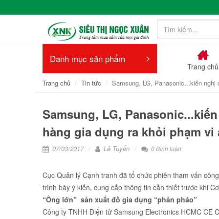
Danh mục sản phẩm
Trang chủ
Trang chủ
Tin tức
Samsung, LG, Panasonic...kiến nghị
Samsung, LG, Panasonic...kiế
hàng gia dụng ra khỏi phạm vi
07/03/2017
Lê Tuyển
0 Bình luận
Cục Quản lý Cạnh tranh đã tổ chức phiên tham vấn công kh
trình bày ý kiến, cung cấp thông tin cần thiết trước khi 
“Ông lớn” sản xuất đồ gia dụng “phản pháo”
Công ty TNHH Điện tử Samsung Electronics HCMC CE 