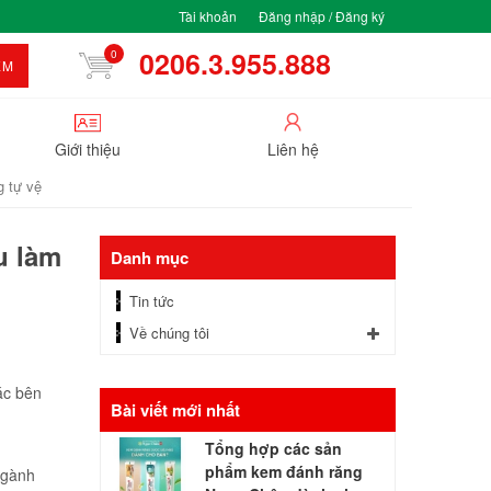
Tài khoản
Đăng nhập / Đăng ký
0206.3.955.888
0
ẾM
Giới thiệu
Liên hệ
g tự vệ
u làm
Danh mục
Tin tức
Về chúng tôi
ác bên
Bài viết mới nhất
Tổng hợp các sản
phẩm kem đánh răng
ngành