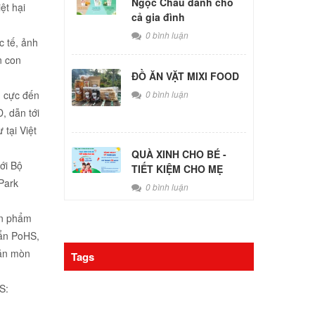
Ngọc Châu dành cho
ệt hại
cả gia đình
0 bình luận
c tế, ảnh
n con
ĐỒ ĂN VẶT MIXI FOOD
u cực đến
0 bình luận
, dẫn tới
 tại Việt
QUÀ XINH CHO BÉ -
ới Bộ
TIẾT KIỆM CHO MẸ
Park
0 bình luận
ản phẩm
ẩn PoHS,
 ăn mòn
Tags
S: