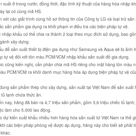
xuất ở trong nước; đồng thời, đặc tính kỹ thuật của hàng hóa nhập k
này lại có cùng mã HS.
xét các giải trình cùng hồ sơ thông tin của Công ty LG và loại trừ sả
sản phẩm gia dụng ra khỏi phạm vi điều tra các biện pháp tự vệ.
 nhập khẩu có thể chia ra thành 2 loại theo mục đích sử dụng, bao gồ
ngành xây dựng.
để sản xuất thiết bị điện gia dụng như Samsung và Aqua sẽ bị ảnh 
áp tự vệ đối với tôn màu PCM/VCM nhập khẩu sản xuất đồ gia dụng.
ic cũng kiến nghị, cần phân chia mã HS riêng cho mặt hàng tôn màu 
n màu PCM/VCM ra khỏi danh mục hàng hóa áp dụng biện pháp tự vệ củ
dùng sản phẩm thép cho xây dựng, sản xuất tại Việt Nam để sản xuất 
 tủ lạnh chứa thức ăn.
 nay, hãng đã bán ra 4,7 triệu sản phẩm, gồm 3,6 triệu chiếc tủ lạnh, 
iệc làm cho 5.000 lao động.
 dự kiến xuất khẩu nhiều hơn hàng hóa sản xuất từ Việt Nam ra thế gi
, khi các biện pháp phòng vệ được áp dụng, hãng này cho biết sẽ phải t
 khác.