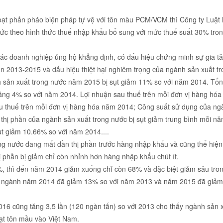
loạt phản pháo biện pháp tự vệ với tôn màu PCM/VCM thì Công ty Luật
ức theo hình thức thuế nhập khẩu bổ sung với mức thuế suất 30% tron
 các doanh nghiệp ủng hộ khẳng định, có dấu hiệu chứng minh sự gia t
oạn 2013-2015 và dấu hiệu thiệt hại nghiêm trọng của ngành sản xuất t
h sản xuất trong nước năm 2015 bị sụt giảm 11% so với năm 2014. Tổn
ng 4% so với năm 2014. Lợi nhuận sau thuế trên mỗi đơn vị hàng hóa
u thuế trên mỗi đơn vị hàng hóa năm 2014; Công suất sử dụng của ng
thị phần của ngành sản xuất trong nước bị sụt giảm trung bình mỗi n
t giảm 10.66% so với năm 2014....
rong nước đang mất dần thị phần trước hàng nhập khẩu và cũng thể hiệ
hị phần bị giảm chỉ còn nhỉnh hơn hàng nhập khẩu chút ít.
, thì đến năm 2014 giảm xuống chỉ còn 68% và đặc biệt giảm sâu tro
àn ngành năm 2014 đã giảm 13% so với năm 2013 và năm 2015 đã giả
6 cũng tăng 3,5 lần (120 ngàn tấn) so với 2013 cho thấy ngành sản x
 ạt tôn mầu vào Việt Nam.