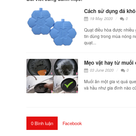
19 May 2020
0
Quạt điều hòa được nhiều 
tin dùng trong mùa nóng n
quạt...
03 June 2020
0
Muối ăn một gia vị quá qu
và hầu như gia đình nào cũ
0 Bình luận
Facebook