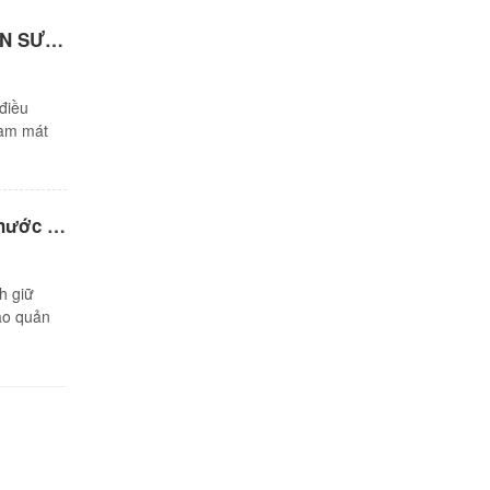
SO SÁNH QUẠT PHUN SƯƠNG VÀ QUẠT ĐIỀU HOÀ
điều
làm mát
Nên mua bình đựng nước hay bình giữ nhiệt?
h giữ
ảo quản