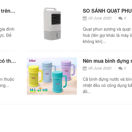
Cách sử dụng đá khô trên quạt điều hòa đúng cách, hiệu quả
03 June 2020
0
gia đình
Quạt phun sương và quạt 
ực. Để
hoà (tên gọi khác là máy 
không khí)...
Mẹo vặt hay từ muối có thể bạn chưa biết?
05 June 2020
0
en thuộc
Cả bình đựng nước và bìn
ng...
nhiệt đều có công dụng b
đồ...