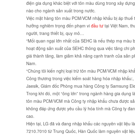
điện gia dụng khác biệt với tôn màu dùng trong xây dựng
nào cho ngành sản xuất trong nước.
Việc mặt hàng tôn màu PCM/VCM nhập khẩu bị áp thuế tự
hưởng nghiêm trọng đến phạm vi
đầu tư
tại Việt Nam, th
người, trang thiết bị, quy mô…
“Mối quan ngại lớn nhất của SEHC là nếu thép mạ màu bị
hoạt động sản xuất của SEHC thông qua việc tăng chi phí 
giá thành tăng, làm giảm khả năng cạnh tranh của sản ph
Nam.
“Chúng tôi kiến nghị loại trừ tôn màu PCM/VCM nhập khẩ
Công thương trong việc kiểm soát hàng hóa nhập khẩu:,
Jaesik, Giám đốc Phòng mua hàng Công ty Samsung El
Trong khi đó, một “ông lớn” trong ngành hàng gia dụng 
tôn màu PCM/VCM mà Công ty nhập khẩu chưa được sản 
không đáp ứng được yêu cầu lý hóa tính mà Công ty đang
cao.
Hiện tại, LG đã và đang nhập khẩu các nguyên vật liệu
7210.7010 từ Trung Quốc, Hàn Quốc làm nguyên vật liệu 