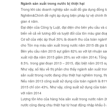
Ngành sản xuất trong nước bị thiệt hại
Trong khi các doanh nghiệp sản xuất đồ gia dụng đồng 
Nghiêm&Chính đề nghị áp dụng biện pháp tự vệ chính th
gian 4 năm.
Đại diện của Công ty Luật, đại diện cho bên yêu cầu và
biến về cả về tương đối và tuyệt đối của tôn màu giai đ
Cơ sở của việc áp thuế 30% là doanh thu của toàn ngàn
cho Tôn mạ màu sản xuất trong nước năm 2015 đã gia tă
Bên yêu cầu năm 2015 sụt giảm 82% so với lợi nhuận sa
xuất nội địa năm 2015 giảm 25% so với năm 2014
;
Tổng 
8.5% trong giai đoạn 2013 – 2015, đặc biệt năm 2015 sụ
Như vậy, số liệu về thị phần cho thấy ngành sản xuất t
sản xuất ttrong nước đang chịu thiệt hại nghiêm trọng, t
Nếu năm 2013 công suất sử dụng của toàn ngành là 81%
2015 chỉ còn 43%. Như vậy, công suất sử dụng của to
với năm 2014
Lượng tồn kho của hàng hóa sản xuất trong nước năm 201
nước cũng đang chịu thiệt hại từ hoạt động nhập khẩu ồ