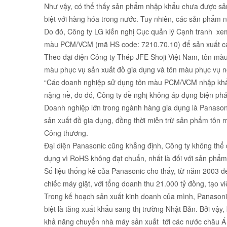
Như vậy, có thể thấy sản phẩm nhập khẩu chưa được sản 
biệt với hàng hóa trong nước. Tuy nhiên, các sản phẩm 
Do đó, Công ty LG kiến nghị Cục quản lý Cạnh tranh xem 
màu PCM/VCM (mã HS code: 7210.70.10) để sản xuất các 
Theo đại diện Công ty Thép JFE Shoji Việt Nam, tôn màu
màu phục vụ sản xuất đồ gia dụng và tôn màu phục vụ 
“Các doanh nghiệp sử dụng tôn màu PCM/VCM nhập khẩu 
nặng nề, do đó, Công ty đề nghị không áp dụng biện ph
Doanh nghiệp lớn trong ngành hàng gia dụng là Panason
sản xuất đồ gia dụng, đồng thời miễn trừ sản phẩm tô
Công thương.
Đại diện Panasonic cũng khẳng định, Công ty không thể 
dụng vì RoHS không đạt chuẩn, nhất là đối với sản phẩm
Số liệu thống kê của Panasonic cho thấy, từ năm 2003 đến
chiếc máy giặt, với tổng doanh thu 21.000 tỷ đồng, tạo v
Trong kế hoạch sản xuất kinh doanh của mình, Panasonic
biệt là tăng xuất khẩu sang thị trường Nhật Bản. Bởi vậy
khả năng chuyển nhà máy sản xuất tới các nước châu Á