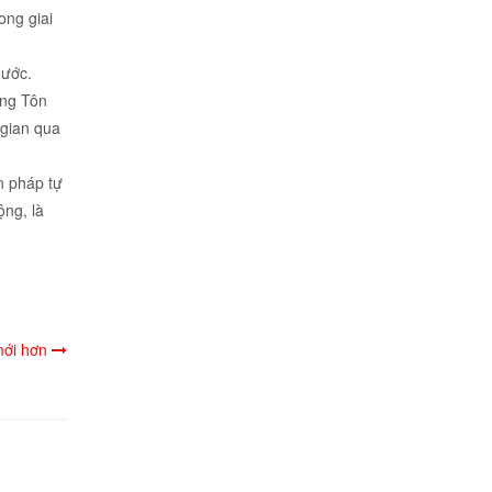
ong giai
nước.
ợng Tôn
 gian qua
n pháp tự
ộng, là
 mới hơn