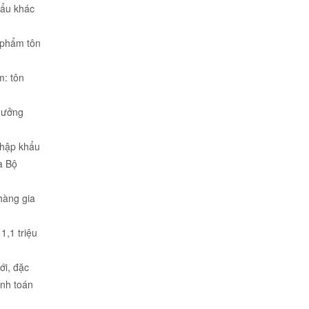
hẩu khác
n phẩm tôn
m: tôn
hưởng
nhập khẩu
a Bộ
hàng gia
1,1 triệu
ới, đặc
ính toán