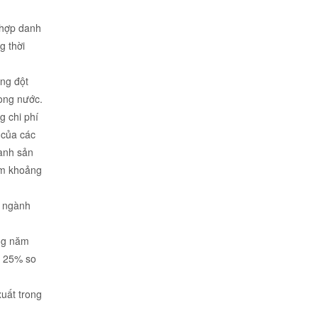
 hợp danh
g thời
ăng đột
rong nước.
g chi phí
 của các
ành sản
ăm khoảng
n ngành
ng năm
m 25% so
uất trong